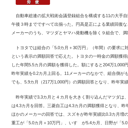
自動車総連の拡大戦術会議登録組合を構成する11の大手自
午後３時までですべて出揃った。円高是正による業績回復な
メーカーのうち、マツダとヤマハ発動機を除く９組合で、満
トヨタでは組合の「5.0カ月＋30万円」（年間）の要求に
という表示の満額回答で応えた。トヨタの一時金の満額獲得
した年間5.5カ月の満額を獲得した。額にすると204万1,0
昨年実績を0.2カ月上回る。11メーカーのなかで、組合側
でも、5.9カ月（217万1,000円）の満額回答となり、昨年実
昨年実績で3.3カ月と４カ月を大きく割り込んだマツダは、
は4.3カ月を回答。三菱自工は4.3カ月の満額獲得となり、昨
ほかのメーカーの回答では、スズキが昨年実績比0.3カ月増の5
重工が「5.0カ月＋10万円」、いすゞが5.4カ月、日野が「5.0カ