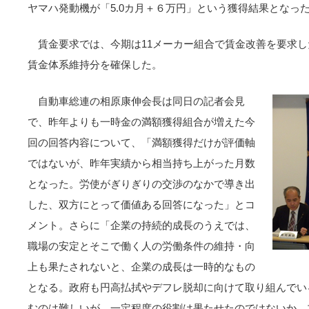
ヤマハ発動機が「5.0カ月＋６万円」という獲得結果となっ
賃金要求では、今期は11メーカー組合で賃金改善を要求し
賃金体系維持分を確保した。
自動車総連の相原康伸会長は同日の記者会見
で、昨年よりも一時金の満額獲得組合が増えた今
回の回答内容について、「満額獲得だけが評価軸
ではないが、昨年実績から相当持ち上がった月数
となった。労使がぎりぎりの交渉のなかで導き出
した、双方にとって価値ある回答になった」とコ
メント。さらに「企業の持続的成長のうえでは、
職場の安定とそこで働く人の労働条件の維持・向
上も果たされないと、企業の成長は一時的なもの
となる。政府も円高払拭やデフレ脱却に向けて取り組んでい
むのは難しいが、一定程度の役割は果たせたのではないか。