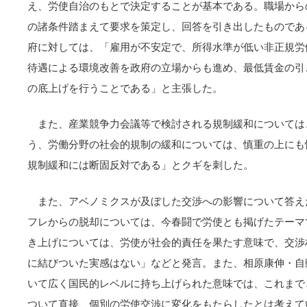
え、労使自治のもとで決定することが基本である。職場から
の諸条件踏まえて要求を策定し、回答を引き出したものであ
府に対しては、「雇用が不安定で、所得水準が低い非正規労
待遇による環境改善を政府の立場からも進め、最低賃金の引
の底上げを行うことである」と主張した。
また、産業競争力会議等で検討される規制緩和については
う、労働分野の社会的規制の緩和については、慎重の上にも
規制緩和には断固反対である」とクギを刺した。
また、アベノミクスが及ぼした交渉への影響について答え
フレからの脱却については、今春闘で労使とも掲げたテーマ
き上げについては、労使が社会的責任を果たす意味で、交渉
に結びついた実感はない」などと発言。また、相原康伸・自
いて広く国民的レベルに持ち上げられた意味では、これまで
ついて直接、個別の労使交渉に変化をもたらしたとは考えて