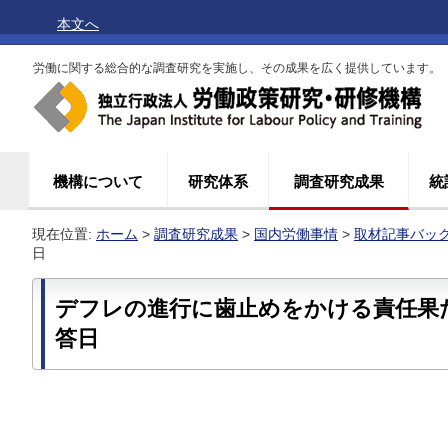
本文へ
労働に関する総合的な調査研究を実施し、その成果を広く提供しています。
機構について
研究体系
調査研究成果
統
現在位置:
ホーム
>
調査研究成果
>
国内労働事情
>
取材記事バッ
日
デフレの進行に歯止めをかける責任果
答日