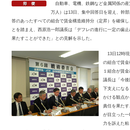
自動車、電機、鉄鋼など金属関係の産
万人）は13日、集中回答日を迎え、幹部
答のあったすべての組合で賃金構造維持分（定昇）を確保し
とを踏まえ、西原浩一郎議長は「デフレの進行に一定の歯止
果たすことができた」との見解を示した。
13日12
の組合で賃金
１組合が賃金
議長は「今後
下支えになる
かける観点か
責任を果たす
が目立った一
力を訴えた粘