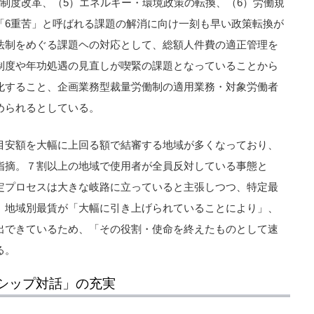
制度改革、（5）エネルギー・環境政策の転換、（6）労働規
「6重苦」と呼ばれる課題の解消に向け一刻も早い政策転換が
法制をめぐる課題ヘの対応として、総額人件費の適正管理を
制度や年功処遇の見直しが喫緊の課題となっていることから
化すること、企画業務型裁量労働制の適用業務・対象労働者
められるとしている。
目安額を大幅に上回る額で結審する地域が多くなっており、
指摘。７割以上の地域で使用者が全員反対している事態と
定プロセスは大きな岐路に立っていると主張しつつ、特定最
、地域別最賃が「大幅に引き上げられていることにより」、
出できているため、「その役割・使命を終えたものとして速
る。
シップ対話」の充実