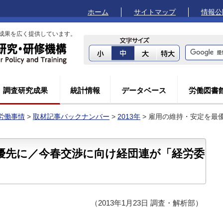
ホーム
サイトマップ
情報公
成果を広く提供しています。
調査研究成果
統計情報
データベース
労働図書
労働事情
>
取材記事バックナンバー
>
2013年
> 雇用の維持・安定を最
優先に／今春交渉に向け経団連が「経労委
（2013年1月23日 調査・解析部）