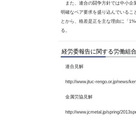
また、連合の闘争方針では中小企
明確なベア要求を盛り込んでいるこ
とから、格差是正を主な理由に「1
る。
経労委報告に関する労働組
連合見解
http://www.jtuc-rengo.or.jp/news/
金属労協見解
http://www.jcmetal.jp/spring/2013sp