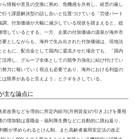
から情報や意見の交換に努め、危機感を共有し、経営の厳し
で行う課題解決型の話し合いと位置づけている「労使パート
強調。付加価値が大幅に減少している現状を踏まえると、総
層増しているとする。一方、企業の付加価値の源泉が海外市
必要としながらも、海外で生み出された付加価値は、現地法
とともに、配当金として国内に還流させた場合でも、「国内
て活用し、グループ全体としての競争力強化に結び付けてい
の努力に報いていく視点も必要であり、海外における利益の
には限界があると言えよう」とクギをさしている。
が主な論点に
差改善などを理由に所定内給与(月例賃金)の引き上げを重視
費の増加額は退職金・福利厚生費などに自動的に跳ね返り、
な判断が求められるとけん制。また高齢者雇用安定法の改正