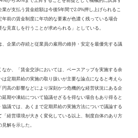
4%から90%まで上昇することを前提として機械的に試算す
業が支払う賃金総額は今後5年間で2.0%押し上げられるこ
定年前の賃金制度に年功的な要素が色濃く残っている場合
要な見直しを行うことが求められる」としている。
は、企業の存続と従業員の雇用の維持・安定を最優先する議
くなか、「賃金交渉においては、ベースアップを実施する余
いは定期昇給の実施の取り扱いが主要な論点になると考えら
「円高の影響などにより深刻かつ危機的な経営状況にある企
の延期や凍結について協議せざるを得ない場合もあり得ると
・協議では、あくまで定期昇給の実施方法についで議論する
て「経営環境が大きく変化している以上、制度自体のあり方
の見解を示した。