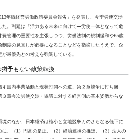
2013年版経営労働政策委員会報告」を発表し、今季労使交渉
した。副題は「活力ある未来に向けて―労使一体となって危
件費管理の重要性を主張しつつ、労働法制の規制緩和や65歳
給制度の見直しが必要になることなどを指摘したうえで、企
定が最優先との考えを強調している。
の猶予もない政策転換
増す国内事業活動と現状打開への道、第２章競争に打ち勝
第３章今次労使交渉・協議に対する経営側の基本姿勢からな
環境のなか、日本経済は縮小と立地競争カのさらなる低下に
に、（1）円高の是正、（2）経済連携の推進、（3）法人の