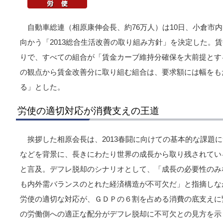
自動車総連（相原康伸会長、約76万人）は10日、小倉市内
向かう「2013総合生活改善の取り組み方針」を決定した。
りで、すべての組合が「賃金カーブ維持分確保を大前提とす
の観点から賃金改善分に取り組む組合は、要求額には幅をも
る」とした。
労使の適切対応が消費支えの王道
挨拶した相原会長は、2013春闘に向けての基本的な課題
などを背景に、長きにわたり世界の成長から取り残されてい
と言及。デフレ脱却のシナリオとして、「成長の必要性のみ
も内外需バランスのとれた経済構造が不可欠だ」と指摘しなが
労使の適切な対応が、ＧＤＰの６割を占める消費の底支えに
の労働側への適正な配分がデフレ脱却に不可欠との見方を示