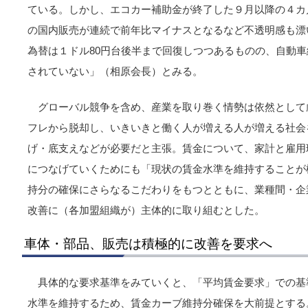
ている。しかし、エコカー補助金が終了した９月以降の４カ
の国内販売が連続で前年比マイナスとなるなど不透明感も漂
為替は１ドル80円台後半まで回復しつつあるものの、自動
されていない」（相原会長）とみる。
グローバル競争を含め、産業を取り巻く情勢は依然として
フレから脱却し、いきいきと働く人が増える人が増える社会
げ・底支えなどが必要だと主張。賃金について、家計と雇用
につなげていくためにも「現状の賃金水準を維持することが
持分の確保にさらなるこだわりをもつとともに、業種間・企
改善に（各加盟組織が）主体的に取り組むとした。
車体・部品、販売は積極的に改善を要求へ
具体的な要求基準をみていくと、「平均賃金要求」での基
水準を維持するため、賃金カーブ維持分確保を大前提とする