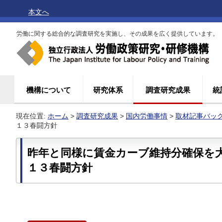
本文へ
労働に関する総合的な調査研究を実施し、その成果を広く提供しています。
機構について
研究体系
調査研究成果
統
現在位置:
ホーム
>
調査研究成果
>
国内労働事情
>
取材記事バッ
１３春闘方針
昨年と同様に賃金カーブ維持分確保を
１３春闘方針