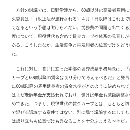
方針の討議では、日野労連から、60歳以降の高齢者雇用
央委員は「（改正法が施行される）４月１日以降はこれまで
くなるという予想は避けられない。労務費の問題も出てくる
度について、現役世代も含めて賃金カーブや体系の見直しが
ある。こうしたなか、生活闘争と再雇用者の位置づけをどう
た。
これに対し、答弁に立った本部の堀秀成副事務局長は、「
カーブと60歳以降の賃金は切り分けて考えるべきだ」と発
に60歳以降の雇用延長者の賃金水準がどのように決められ
はまだ老齢年金が支払われており、働けば年金も減額調整さ
めてきた。つまり、現役世代の賃金カーブとは、もともと切
で混ぜる議論する案件ではない。別に場で議論するにしても
は成り立ちも位置づけも異なることを十分ふまえるべきだ」