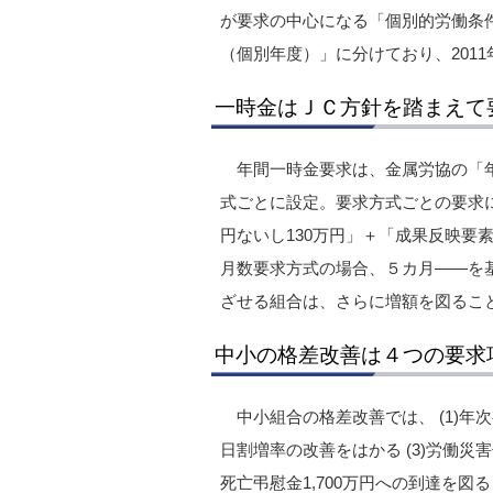
が要求の中心になる「個別的労働条
（個別年度）」に分けており、201
一時金はＪＣ方針を踏まえて
年間一時金要求は、金属労協の「
式ごとに設定。要求方式ごとの要求につ
円ないし130万円」＋「成果反映要素4
月数要求方式の場合、５カ月――を
ざせる組合は、さらに増額を図るこ
中小の格差改善は４つの要求
中小組合の格差改善では、 (1)年
日割増率の改善をはかる (3)労働災
死亡弔慰金1,700万円への到達を図