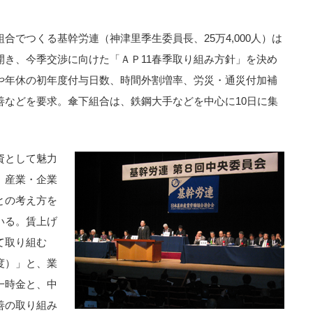
合でつくる基幹労連（神津里季生委員長、25万4,000人）は
開き、今季交渉に向けた「ＡＰ11春季取り組み方針」を決め
や年休の初年度付与日数、時間外割増率、労災・通災付加補
善などを要求。傘下組合は、鉄鋼大手などを中心に10日に集
資として魅力
、産業・企業
との考え方を
いる。賃上げ
て取り組む
度）」と、業
一時金と、中
善の取り組み