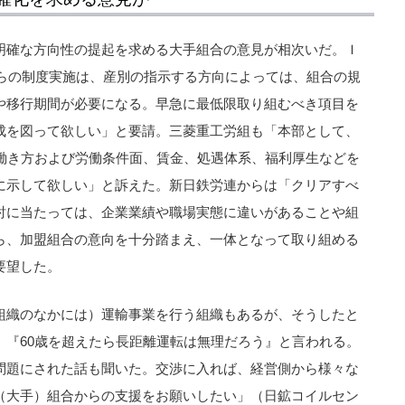
明確な方向性の提起を求める大手組合の意見が相次いだ。Ｉ
からの制度実施は、産別の指示する方向によっては、組合の規
や移行期間が必要になる。早急に最低限取り組むべき項目を
成を図って欲しい」と要請。三菱重工労組も「本部として、
た働き方および労働条件面、賃金、処遇体系、福利厚生などを
に示して欲しい」と訴えた。新日鉄労連からは「クリアすべ
討に当たっては、企業業績や職場実態に違いがあることや組
ら、加盟組合の意向を十分踏まえ、一体となって取り組める
要望した。
組織のなかには）運輸事業を行う組織もあるが、そうしたと
、『60歳を超えたら長距離運転は無理だろう』と言われる。
問題にされた話も聞いた。交渉に入れば、経営側から様々な
（大手）組合からの支援をお願いしたい」（日鉱コイルセン