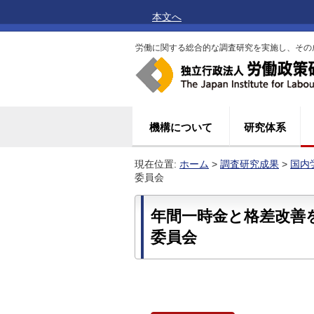
本文へ
労働に関する総合的な調査研究を実施し、その
機構について
研究体系
現在位置:
ホーム
>
調査研究成果
>
国内
委員会
年間一時金と格差改善
委員会