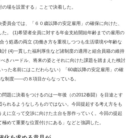
討の場を設置する」ことで決着した。
央委員会では、「６０歳以降の安定雇用」の確保に向けた、
た。 (1)希望者全員に対する年金支給開始年齢までの雇用の
見合う処遇の両立 (3)働き方を重視しつつも生活環境や年齢な
討 (4)一貫した福利厚生など諸制度の適用と組合員籍の維持
リアすべきハードル、将来の姿とそれに向けた課題を踏まえた検討
といった名前にはこだわらない）「60歳以降の安定雇用」の確
施可能な制度――の８項目からなっている。
問題に決着をつけるのは一年後（の2012春闘）を目途とす
図られるようなしろものではない。今回提起する考え方をも
うえに立って交渉に向けた土台を形作っていく。今回の提起
て極めて重要な位置付けにある」などと強調した。
確化を求める意見が