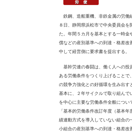
鉄鋼、造船重機、非鉄金属の労働組
８日、静岡県浜松市で中央委員会を
た。年間５カ月を基本とする一時金
償などの産別基準への到達・格差改
中して経営側に要求書を提出する。
基幹労連の春闘は、働く人への投
ある労働条件をつくり上げることで
の競争力強化との好循環を生み出す
基本に、２年サイクルで取り組んで
を中心に主要な労働条件全般につい
「基本的労働条件改訂年度（基本年
績連動方式を導入していない組合の
小組合の産別基準への到達・格差改