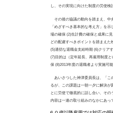
し、その実現に向けた制度の労使検
その後の協議の動向を踏まえ、中
「めざすべき基本的な考え方」を示し
場の確保 (2)生計費の確保と成果に
どの配慮すべきポイントを踏まえた検
(5)適切な退職金支給時期 (6)ク
(7)目的は（定年延長、再雇用制度
保 (8)2013年度の退職者より実
あいさつした神津委員長は、「この
るが、この課題は一朝一夕に解決が
とに労使で徹底的に話し合い、その
内容は一連の取り組みのなかにあっ
６０歳以降雇用では対応の明