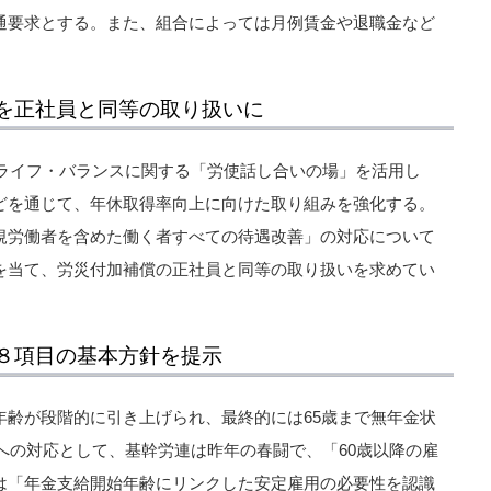
通要求とする。また、組合によっては月例賃金や退職金など
を正社員と同等の取り扱いに
・ライフ・バランスに関する「労使話し合いの場」を活用し
どを通じて、年休取得率向上に向けた取り組みを強化する。
規労働者を含めた働く者すべての待遇改善」の対応について
を当て、労災付加補償の正社員と同等の取り扱いを求めてい
８項目の基本方針を提示
年齢が段階的に引き上げられ、最終的には65歳まで無年金状
」への対応として、基幹労連は昨年の春闘で、「60歳以降の雇
は「年金支給開始年齢にリンクした安定雇用の必要性を認識