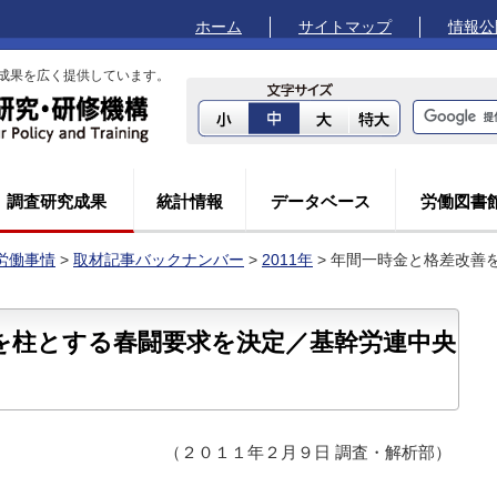
ホーム
サイトマップ
情報公
成果を広く提供しています。
調査研究成果
統計情報
データベース
労働図書
労働事情
>
取材記事バックナンバー
>
2011年
> 年間一時金と格差改善
を柱とする春闘要求を決定／基幹労連中央
（２０１１年２月９日 調査・解析部）