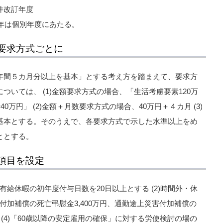
件改訂年度
1年は個別年度にあたる。
要求方式ごとに
年間５カ月分以上を基本」とする考え方を踏まえて、要求方
いては、 (1)金額要求方式の場合、「生活考慮要素120万
0万円」 (2)金額＋月数要求方式の場合、40万円＋４カ月 (3)
基本とする。そのうえで、各要求方式で示した水準以上をめ
ととする。
項目を設定
次有給休暇の初年度付与日数を20日以上とする (2)時間外・休
害付加補償の死亡弔慰金3,400万円、通勤途上災害付加補償の
る (4)「60歳以降の安定雇用の確保」に対する労使検討の場の