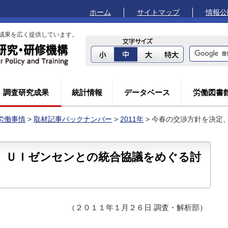
ホーム
サイトマップ
情報公
成果を広く提供しています。
調査研究成果
統計情報
データベース
労働図書
労働事情
>
取材記事バックナンバー
>
2011年
> 今春の交渉方針を決定
、ＵＩゼンセンとの統合協議をめぐる討
（２０１１年１月２６日 調査・解析部）