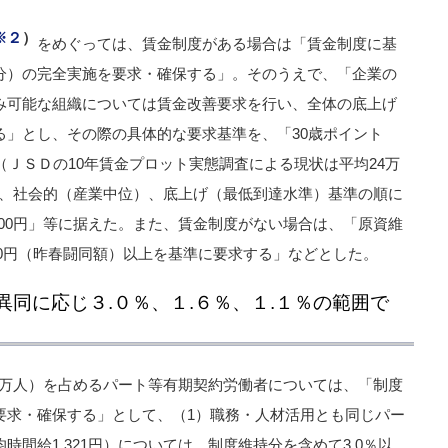
※２
）
をめぐっては、賃金制度がある場合は「賃金制度に基
分）の完全実施を要求・確保する」。そのうえで、「企業の
み可能な組織については賃金改善要求を行い、全体の底上げ
る」とし、その際の具体的な要求基準を、「30歳ポイント
（ＪＳＤの10年賃金プロット実態調査による現状は平均24万
役）、社会的（産業中位）、底上げ（最低到達水準）基準の順に
21万9,600円」等に据えた。また、賃金制度がない場合は、「原資維
500円（昨春闘同額）以上を基準に要求する」などとした。
同に応じ３.０％、１.６％、１.１％の範囲で
.3万人）を占めるパート等有期契約労働者については、「制度
要求・確保する」として、（1）職務・人材活用とも同じパー
間給1,321円）については、制度維持分を含めて3.0％以