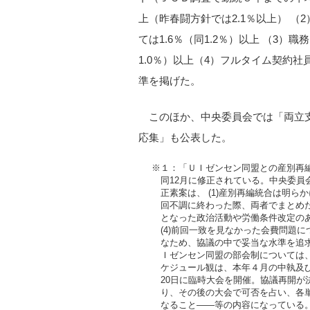
上（昨春闘方針では2.1％以上） （
ては1.6％（同1.2％）以上 （3）
1.0％）以上（4）フルタイム契約社員
準を掲げた。
このほか、中央委員会では「両立
応集」も公表した。
※１：「ＵＩゼンセン同盟との産別再
同12月に修正されている。中央委
正素案は、 (1)産別再編統合は明ら
回不調に終わった際、両者でまとめた「
となった政治活動や労働条件改定の
(4)前回一致を見なかった会費問題
なため、協議の中で妥当な水準を追求
Ｉゼンセン同盟の部会制については、
ケジュール観は、本年４月の中執及
20日に臨時大会を開催。協議再開
り、その後の大会で可否を占い、各
なること――等の内容になっている