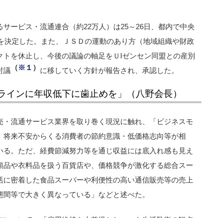
サービス・流通連合（約22万人）は25～26日、都内で中央
針を決定した。また、ＪＳＤの運動のあり方（地域組織や財政
クトを休止し、今後の議論の軸足をＵIゼンセン同盟との産別
（
※１
）
討議
に移していく方針が報告され、承認した。
ラインに年収低下に歯止めを」（八野会長）
売・流通サービス業界を取り巻く現況に触れ、「ビジネスモ
、将来不安からくる消費者の節約意識・低価格志向等が相
いる。ただ、経費節減努力等を通じ収益には底入れ感も見え
額品や衣料品を扱う百貨店や、価格競争が激化する総合スー
活に密着した食品スーパーや利便性の高い通信販売等の売上
態間等で大きく異なっている」などと述べた。