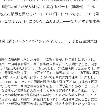
2）職務は同じだが人材活用が異なるパート（953円）につい
職務も人材活用も異なるパート（839円）については、1.1％（同
（17万1,333円）については2.0％以上――などとする要求基
支援に向けたガイドライン」を了承し、「ＪＳＤ政策課題対
編統合協議再開に向けた方針」（素案）等が、昨年９月に提示され、
員会初日の分科会討議で、岡田啓事務局長が行った説明によると、同修
かに「新組織結成方式」によるものとし、 (2)協議再開に当たっては、前
新産別の姿（案）」（07年12月）を踏襲すること、 (3)不調の要因
あり方（いわゆる統一闘争）についても同案の方向性をベースとし、
については、ＵＩゼンセン同盟の現行水準を引き下げるのは極めて困難
するものの、今回は相当な覚悟をもって望む必要があること、 (5)Ｕ
百貨店など業態単位の自主性もある程度確保できるよう求め、 (6)ス
び６月の定期大会で統合協議を再開するか否かの方針を提起し、９月
が決定されれば、両者で「新産別の姿（案）」の詳細を詰めることにな
単組で上部団体変更等の規約改正準備、解散大会開催といった運びに
。