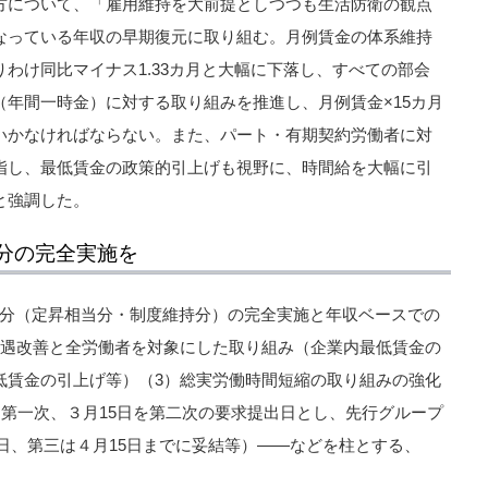
方について、「雇用維持を大前提としつつも生活防衛の観点
）となっている年収の早期復元に取り組む。月例賃金の体系維持
わけ同比マイナス1.33カ月と大幅に下落し、すべての部会
年間一時金）に対する取り組みを推進し、月例賃金×15カ月
いかなければならない。また、パート・有期契約労働者に対
指し、最低賃金の政策的引上げも視野に、時間給を大幅に引
と強調した。
分の完全実施を
維持分（定昇相当分・制度維持分）の完全実施と年収ベースでの
処遇改善と全労働者を対象にした取り組み（企業内最低賃金の
低賃金の引上げ等）（3）総実労働時間短縮の取り組みの強化
を第一次、３月15日を第二次の要求提出日とし、先行グループ
1日、第三は４月15日までに妥結等）――などを柱とする、