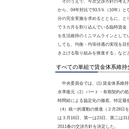
そのうえで、今次交渉方針の考え
から、04年対比で93.5％（10年
分の完全実施を求めるとともに、とり
で３カ月を割り込んでいる臨時賃金（
を生活維持のミニマムラインとして
しても、均衡・均等待遇の実現を目
き上げる取り組みを推進する」など
すべての単組で賃金体系維持
中央委員会では、(1) 賃金体系
水準復元（2）パート・有期契約の
時間給による協定化の徹底、特定最
（4）統一的運動の推進（２月28日
は３月16日、第一は23日、第二は3
2011春の交渉方針を決定した。