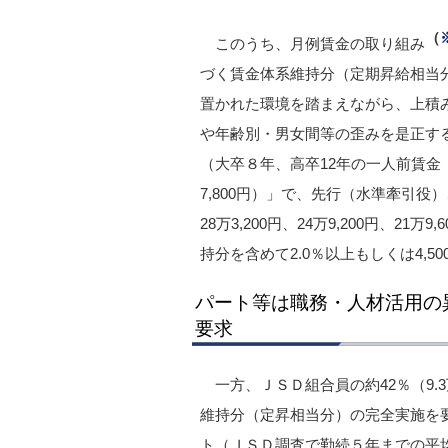
（
このうち、月例賃金の取り組み
づく賃金体系維持分（定期昇給相当
置かれた環境を踏まえながら、上積
や年齢別・男女間等の歪みを是正す
（大卒８年、高卒12年の一人前賃金
7,800円）」で、先行（水準牽引
28万3,200円、24万9,200円、
持分を含めて2.0％以上もしくは4,
パート等は職務・人材活用の異
要求
一方、ＪＳＤ組合員の約42％（9
維持分（定昇相当分）の完全実施を
ト（ＪＳＤ調査で勤続５年までの平均時