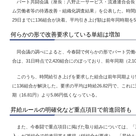
パート共闘会議（座長：八野正一サービス・流通連合会長）
ム労働者等の待遇改善・組織化調査結果」を公表した。時間
29日までに136組合が決着。平均引き上げ額は前年同時期を5.
何らかの形で改善要求している単組は増加
同会議の調べによると、今春闘で何らかの形でパート労働
合は、31日時点で2,420組合にのぼっており、前年同期（2,1
このうち、時間給引き上げを要求した組合は前年同期より53
に136組合が解決した。要求の平均は時給26.82円で、これに
期（16.81円）より5.86円低くなっている。
昇給ルールの明確化など重点項目で前進回答も
また、今春闘で重点項目に掲げた取り組みについては、「
入」が25組合で前進回答を獲得（65組合が要求）。「昇給