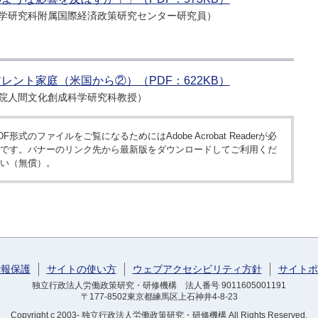
学研究科附属国際経済政策研究センター研究員）
ント家庭（米国から②）（PDF：622KB）
院人間文化創成科学研究科教授）
DF形式のファイルをご覧になるためにはAdobe Acrobat Readerが必
です。バナーのリンク先から最新版をダウンロードしてご利用くだ
い（無償）。
情報保護
サイトの使い方
ウェブアクセシビリティ方針
サイトポ
独立行政法人労働政策研究・研修機構 法人番号 9011605001191
〒177-8502東京都練馬区上石神井4-8-23
Copyright
c 2003- 独立行政法人労働政策研究・研修機構
All Rights Reserved.