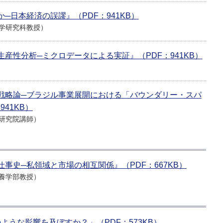
か─日本経済の誤謬』（PDF：941KB）
学研究科教授）
生産性分析─ミクロデータによる実証』（PDF：941KB）
用戦略論─ブラジル事業展開における「バウンダリー・スパ
41KB）
研究院講師）
仕事史─私領域と市場の相互関係』（PDF：667KB）
養学部教授）
うな影響を及ぼすか？」（PDF：573KB）