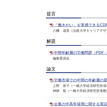
提言
「働きがい」を実感できるCDP
八幡 成美（法政大学キャリアデザ
解題
中間年齢層の労働問題（PDF：6
編集委員会
論文
労働市場での中間の年齢層の変化
上野 有子（一橋大学経済研究所准
神林 龍（一橋大学経済研究所准教
企業の中高年採用に関する実証分