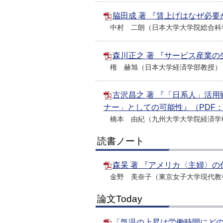
脇田成 著 『賃上げはなぜ必要
中村 二朗（日本大学大学院総合科
森川正之 著 『サービス産業の
権 赫旭（日本大学経済学部教授）
古沢昌之 著 『「日系人」活
ナー」としての可能性』（PDF：9
橋本 由紀（九州大学大学院経済学
読書ノート
森杲 著 『アメリカ〈主婦〉の
金野 美奈子（東京女子大学現代教
論文Today
「気温の上昇は労働時間にどのよ