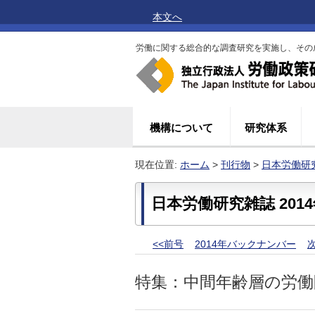
本文へ
労働に関する総合的な調査研究を実施し、その
機構について
研究体系
現在位置:
ホーム
>
刊行物
>
日本労働研
日本労働研究雑誌 2014年
<<前号
2014年バックナンバー
次
特集：中間年齢層の労働