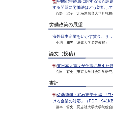
中間の年齢層に関する法的課題
する問題に労働法はどう対処してい
菅野 淑子（北海道教育大学札幌校
労働政策の展望
海外日本企業をいかす賃金、サラ
小池 和男（法政大学名誉教授）
論文（投稿）
東日本大震災が仕事に与えた影響
玄田 有史（東京大学社会科学研究
書評
佐藤博樹・武石恵美子 編 『
ける企業の対応』（PDF：941K
藤本 哲史（同志社大学大学院総合