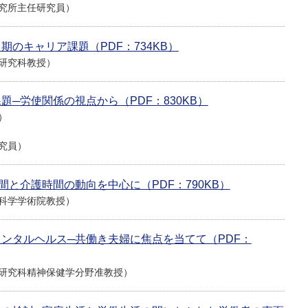
究所主任研究員）
のキャリア課題（PDF：734KB）
研究科教授）
─労使関係の視点から（PDF：830KB）
）
究員）
と介護時間の動向を中心に（PDF：790KB）
科学学術院教授）
ンタルヘルス─共働き夫婦に焦点を当てて（PDF：
研究科精神保健学分野准教授）