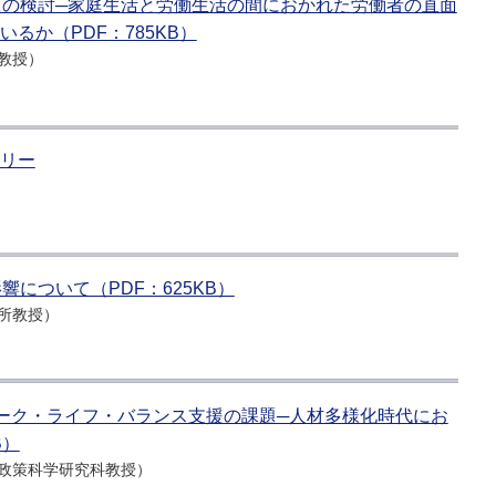
の検討─家庭生活と労働生活の間におかれた労働者の直面
るか（PDF：785KB）
教授）
リー
について（PDF：625KB）
所教授）
ワーク・ライフ・バランス支援の課題─人材多様化時代にお
B）
政策科学研究科教授）