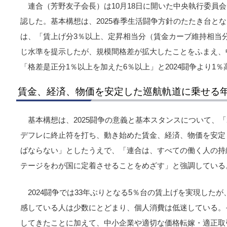
連合（芳野友子会長）は10月18日に開いた中央執行委員会
認した。基本構想は、2025春季生活闘争方針のたたき台と
は、「賃上げ分3％以上、定昇相当分（賃金カーブ維持相当分
じ水準を提示したが、規模間格差が拡大したことをふまえ、
「格差是正分1％以上を加えた6％以上」と2024闘争より1
賃金、経済、物価を安定した巡航軌道に乗せる
基本構想は、2025闘争の意義と基本スタンスについて、「
デフレに終止符を打ち、動き始めた賃金、経済、物価を安定
ばならない」としたうえで、「連合は、すべての働く人の持
テージをわが国に定着させることをめざす」と強調している
2024闘争では33年ぶりとなる5％台の賃上げを実現した
感している人は少数にとどまり、個人消費は低迷している。
してきたことに加えて、中小企業や適切な価格転嫁・適正取