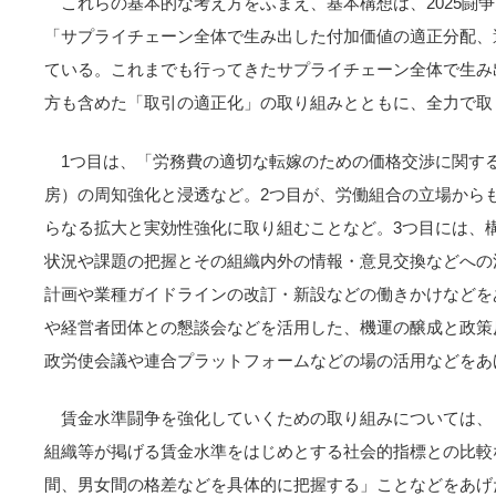
これらの基本的な考え方をふまえ、基本構想は、2025闘
「サプライチェーン全体で生み出した付加価値の適正分配、
ている。これまでも行ってきたサプライチェーン全体で生み
方も含めた「取引の適正化」の取り組みとともに、全力で取
1つ目は、「労務費の適切な転嫁のための価格交渉に関す
房）の周知強化と浸透など。2つ目が、労働組合の立場から
らなる拡大と実効性強化に取り組むことなど。3つ目には、
状況や課題の把握とその組織内外の情報・意見交換などへの
計画や業種ガイドラインの改訂・新設などの働きかけなどを
や経営者団体との懇談会などを活用した、機運の醸成と政策
政労使会議や連合プラットフォームなどの場の活用などをあ
賃金水準闘争を強化していくための取り組みについては、
組織等が掲げる賃金水準をはじめとする社会的指標との比較
間、男女間の格差などを具体的に把握する」ことなどをあげ