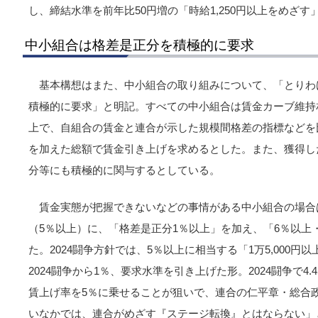
し、締結水準を前年比50円増の「時給1,250円以上をめざす
中小組合は格差是正分を積極的に要求
基本構想はまた、中小組合の取り組みについて、「とりわ
積極的に要求」と明記。すべての中小組合は賃金カーブ維持
上で、自組合の賃金と連合が示した規模間格差の指標などを
を加えた総額で賃金引き上げを求めるとした。また、獲得し
分等にも積極的に関与するとしている。
賃金実態が把握できないなどの事情がある中小組合の場合
（5％以上）に、「格差是正分1％以上」を加え、「6％以上・1
た。2024闘争方針では、5％以上に相当する「1万5,000
2024闘争から1％、要求水準を引き上げた形。2024闘争で4
賃上げ率を5％に乗せることが狙いで、連合の仁平章・総合
いなかでは、連合がめざす『ステージ転換』とはならない」