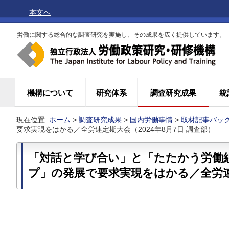
本文へ
労働に関する総合的な調査研究を実施し、その成果を広く提供しています。
機構について
研究体系
調査研究成果
統
現在位置:
ホーム
>
調査研究成果
>
国内労働事情
>
取材記事バッ
要求実現をはかる／全労連定期大会（2024年8月7日 調査部）
「対話と学び合い」と「たたかう労働
プ」の発展で要求実現をはかる／全労