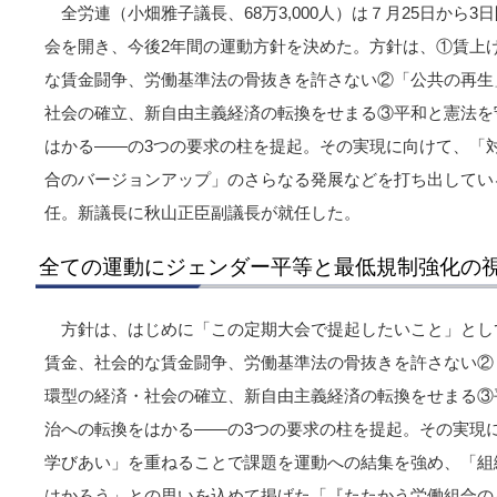
全労連（小畑雅子議長、68万3,000人）は７月25日から
会を開き、今後2年間の運動方針を決めた。方針は、①賃上
な賃金闘争、労働基準法の骨抜きを許さない②「公共の再生
社会の確立、新自由主義経済の転換をせまる③平和と憲法を
はかる――の3つの要求の柱を提起。その実現に向けて、「
合のバージョンアップ」のさらなる発展などを打ち出してい
任。新議長に秋山正臣副議長が就任した。
全ての運動にジェンダー平等と最低規制強化の
方針は、はじめに「この定期大会で提起したいこと」とし
賃金、社会的な賃金闘争、労働基準法の骨抜きを許さない②
環型の経済・社会の確立、新自由主義経済の転換をせまる③
治への転換をはかる――の3つの要求の柱を提起。その実現
学びあい」を重ねることで課題を運動への結集を強め、「組
はかろう」との思いを込めて掲げた「『たたかう労働組合の