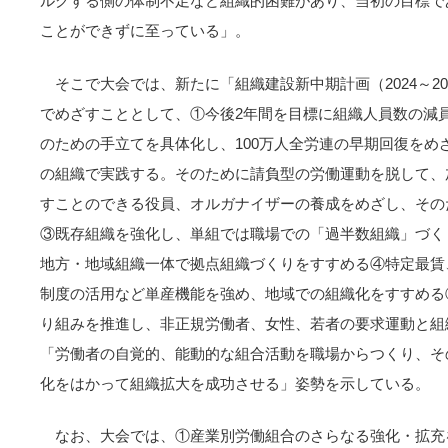
ルグする側の体制不足など組織的困難があり、当初の目標であ
ことができずに至っている」。
そこで大会では、新たに「組織建設新中期計画（2024～2
でめざすこととして、①今後2年間を目標に組織人員数の減
のための手立てを具体化し、100万人全労連の早期回復をめ
の組織で実践する。そのために請負型の労働運動を脱して、
すことのできる役員、オルガナイザーの養成をめざし、その
③既存組織を強化し、単組では職場での「過半数組織」づく
地方・地域組織一体で拠点組織づくりをすすめる④特定最賃
制度の活用など単産機能を強め、地域での組織化をすすめる
り組みを推進し、非正規労働者、女性、若者の要求運動と組
「労働者の自覚的、能動的な組合活動を職場からつくり、そ
化をはかって組織拡大を成功させる」姿勢を示している。
なお、大会では、①産業別労働組合のさらなる強化・拡充