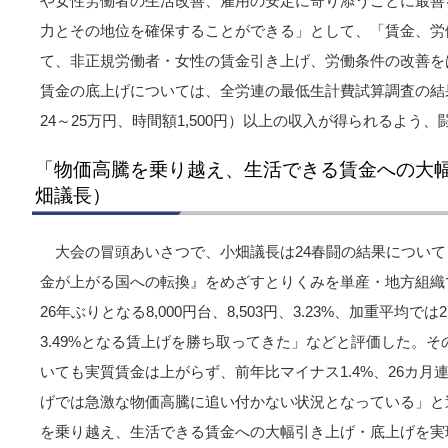
や女性労働者の生活改善、雇用の安定に寄り添うことに最善
力とその地位を確保することができる」として、「賃金、労
て、非正規労働者・女性の賃金引き上げ、労働条件の改善を
賃金の底上げについては、全労連の最低生計費試算調査の結
24～25万円、時間額1,500円）以上の収入が得られるよう
「物価高騰を乗り越え、生活できる賃金への大
畑議長）
大会の冒頭あいさつで、小畑議長は24春闘の結果につい
金が上がる国への転換』をめざすとりくみを単産・地方組織
26年ぶりとなる8,000円台、8,503円、3.23%、加重平均で
3.49%となる賃上げを勝ち取ってきた」などと評価した。
いても実質賃金は上がらず、前年比マイナス1.4%、26カ月
げでは急激な物価高騰に追い付かない状況となっている」と
を乗り越え、生活できる賃金への大幅引き上げ・底上げを実