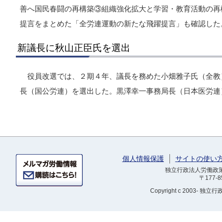
善へ国民春闘の再構築③組織強化拡大と学習・教育活動の再
提言をまとめた「全労連運動の新たな飛躍提言」も確認した
新議長に秋山正臣氏を選出
役員改選では、２期４年、議長を務めた小畑雅子氏（全教
長（国公労連）を選出した。黒澤幸一事務局長（日本医労連
個人情報保護
サイトの使い
独立行政法人労働政策研
〒177-
Copyright
c 2003- 独