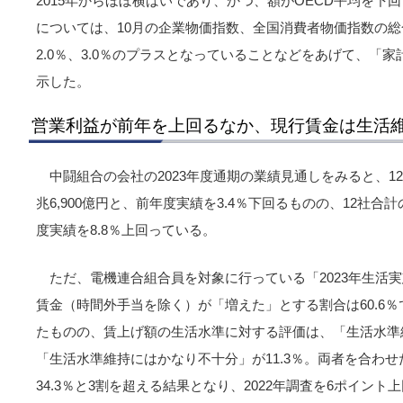
2015年からほぼ横ばいであり、かつ、額がOECD平均を下
については、10月の企業物価指数、全国消費者物価指数の
2.0％、3.0％のプラスとなっていることなどをあげて、「
示した。
営業利益が前年を上回るなか、現行賃金は生活
中闘組合の会社の2023年度通期の業績見通しをみると、1
兆6,900億円と、前年度実績を3.4％下回るものの、12社合計
度実績を8.8％上回っている。
ただ、電機連合組合員を対象に行っている「2023年生活
賃金（時間外手当を除く）が「増えた」とする割合は60.6％で
たものの、賃上げ額の生活水準に対する評価は、「生活水準維
「生活水準維持にはかなり不十分」が11.3％。両者を合わ
34.3％と3割を超える結果となり、2022年調査を6ポイント