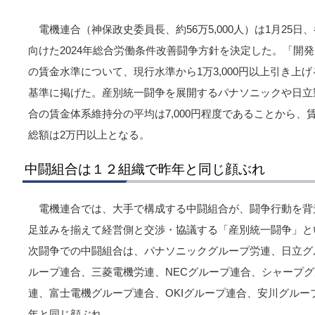
電機連合（神保政史委員長、約56万5,000人）は1月25
向けた2024年総合労働条件改善闘争方針を決定した。「開
の賃金水準について、現行水準から1万3,000円以上引き上
基準に掲げた。産別統一闘争を展開するパナソニックや日立
合の賃金体系維持分の平均は7,000円程度であることから
総額は2万円以上となる。
中闘組合は１２組織で昨年と同じ顔ぶれ
電機連合では、大手で構成する中闘組合が、闘争行動を背
足並みを揃えて経営側と交渉・協議する「産別統一闘争」と
次闘争での中闘組合は、パナソニックグループ労連、日立グ
ループ連合、三菱電機労連、NECグループ連合、シャープ
連、富士電機グループ連合、OKIグループ連合、安川グルー
年と同じ顔ぶれ。