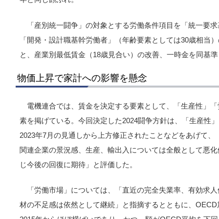
「産別統一闘争」の対象とする労働条件項目を「統一要求
「開発・設計職基幹労働者」（年齢要素としては30歳相当
と、産業別最低賃金（18歳見合い）の改善、一時金を同基
物価上昇で家計への影響を懸念
電機連合では、賃金を決定する要素として、「生産性」「
素を掲げている。今回決定した2024闘争方針は、「生産性」に
2023年7月の見通しから上方修正されたことなどをあげて
関連企業の景況感、生産、輸出入については全般として悪化
じ今後の回復に期待」と評価した。
「労働市場」については、「直近の完全失業率、有効求人
材の不足感は依然として継続」と指摘するとともに、OEC