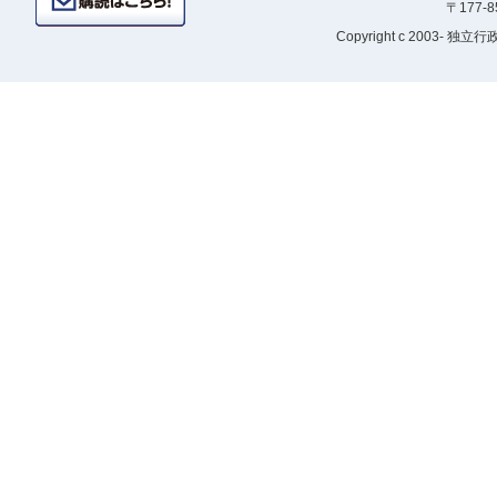
〒177-
Copyright
c 2003- 独