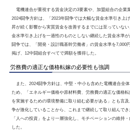
電機連合が重視する賃金決定の3要素や、加盟組合の企業
2024闘争方針は、「2023年闘争では大幅な賃金水準引き
昇が続く影響から実質賃金を改善するまでには至っていない」
金水準引き上げを一過性のものとしない継続した賃金水準が必
闘争では、「開発・設計職基幹労働者」の賃金水準を7,00
掲げ、12中闘組合すべてで満額を獲得した。
労務費の適正な価格転嫁の必要性も強調
また、2024闘争方針は、中堅・中小も含めた電機連合全
ため、「エネルギー価格や原材料費、労務費の適正な価格転
を実施するための環境整備に取り組む必要がある」とも言及
争が激化していることから、これまで継続して取り組んでき
「人への投資」をより一層強化し、モチベーションの維持・
した。