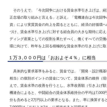
そのうえで、「今次闘争における賃金水準引き上げは、経
正念場の取り組みと言える」と訴え、「電機連合は今次闘争
資」により実質賃金の向上を図るとともに、経済の好循環へ
づけ、賃金水準引き上げに対する組合員の大きな期待に応え
ディング産業としての役割を果たすべく、働くすべての労働
環に向けて、昨年を上回る積極的な賃金水準の引き上げに取
１万３,０００円は「おおよそ４％」に相当
具体的な要求基準をみると、賃金では、「開発・設計職基
相当）の個別ポイントの賃金について、賃金体系の維持（現
えで、賃金水準の改善を行うとし、水準改善額（引き上げ額）を
機連合によると、中闘組合の賃金体系維持分の平均は7,00
分も含めると2万円以上の要求となる。また、率に換算すると、
7,000円は「おおよそ2％」に相当すると説明する。