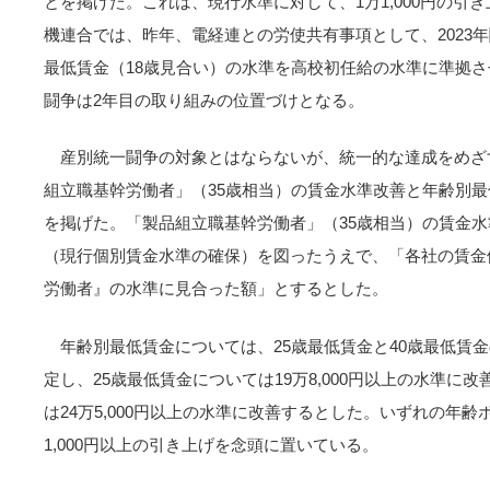
とを掲げた。これは、現行水準に対して、1万1,000円の引
機連合では、昨年、電経連との労使共有事項として、2023
最低賃金（18歳見合い）の水準を高校初任給の水準に準拠
闘争は2年目の取り組みの位置づけとなる。
産別統一闘争の対象とはならないが、統一的な達成をめざ
組立職基幹労働者」（35歳相当）の賃金水準改善と年齢別
を掲げた。「製品組立職基幹労働者」（35歳相当）の賃金
（現行個別賃金水準の確保）を図ったうえで、「各社の賃金
労働者』の水準に見合った額」とするとした。
年齢別最低賃金については、25歳最低賃金と40歳最低賃
定し、25歳最低賃金については19万8,000円以上の水準に
は24万5,000円以上の水準に改善するとした。いずれの年
1,000円以上の引き上げを念頭に置いている。