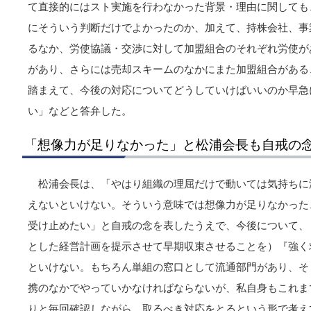
て直接的にはスト実施を行わなかった背景・理由に関しても
にそういう判断だけでよかったのか、加えて、持株会社、事
るなか、労使協議・交渉に対して加盟組合のそれぞれ労使が
があり、さらには売却スキームのなかにまた加盟組合がある
踏まえて、今後の対応についてどうしていけばいいのか早急
い」などと答弁した。
「想像力が足りなかった」と松浦会長も自戒の
松浦会長は、「やはり組織の理屈だけで動いては気持ちに
えないといけない。そういう意味では想像力が足りなかった
受け止めたい」と自戒の念を表したうえで、今後について、
とした経営計画を提示させて早期収束させることを）『強く
といけない。もちろん単組の窓口として流通部門があり、そ
携のなかでやっていかなければならないが、私自身もこれま
りと毎回確認しながら、取るべき対応をとるという形で考え