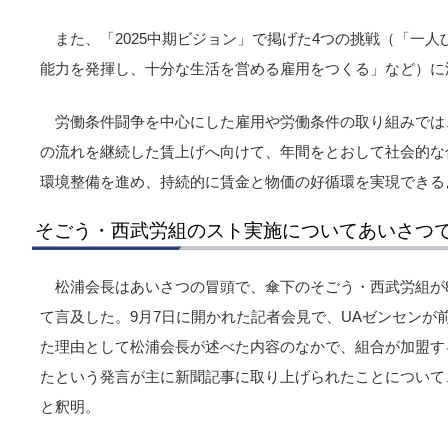
また、「2025中期ビジョン」で掲げた4つの挑戦（「一
能力を発揮し、十分な生活を営める雇用をつくる」など）に
労働条件闘争を中心にした雇用や労働条件の取り組みでは、
の流れを継続した賃上げへ向けて、年間をとおして社会的な
環境整備を進め、持続的に賃金と物価の好循環を実現できる
そごう・西武労組のスト実施についてあいさつ
松浦会長はあいさつの冒頭で、傘下のそごう・西武労組が8
て言及した。9月7日に開かれた記者会見で、UAゼンセンが
た理由として松浦会長が述べた内容のなかで、組合が加盟す
たという発言が主に新聞記事に取り上げられたことについて
と釈明。