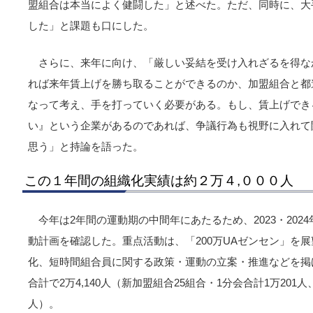
盟組合は本当によく健闘した」と述べた。ただ、同時に、大
した」と課題も口にした。
さらに、来年に向け、「厳しい妥結を受け入れざるを得な
れば来年賃上げを勝ち取ることができるのか、加盟組合と都
なって考え、手を打っていく必要がある。もし、賃上げでき
い』という企業があるのであれば、争議行為も視野に入れて
思う」と持論を語った。
この１年間の組織化実績は約２万４,０００人
今年は2年間の運動期の中間年にあたるため、2023・2024
動計画を確認した。重点活動は、「200万UAゼンセン」を
化、短時間組合員に関する政策・運動の立案・推進などを掲げ
合計で2万4,140人（新加盟組合25組合・1分会合計1万201人
人）。