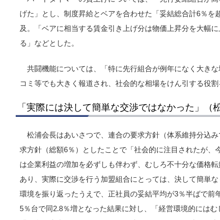
げた」とし、制度昇給とベアを合わせた「妥結総合計6％を
及。「ベアに相当する賃金引き上げ分は物価上昇分を大幅に
る」などとした。
共闘機能については、「特に先行組合が例年になく大きな
コミ等でも大きく報道され、社会的な相場をけん引する役割
「実際には決して簡単な交渉ではなかった」（
松浦会長はあいさつで、連合の要求方針（体系維持分込み
求方針（総額6％）としたことで「社会的に注目されたが、
は企業利益の増加を必ずしも伴わず、むしろ不十分な価格転
あり、実際に交渉を行う加盟組合にとっては、決して簡単な
環境を振り返ったうえで、正社員の妥結平均が3％半ばで前年
5％台で同2.8％増となった結果に対し、「経営環境的には