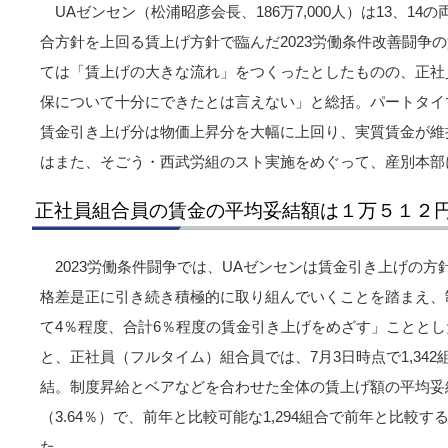
UAゼンセン（松浦昭彦会長、186万7,000人）は13、1
合方針を上回る賃上げ方針で臨んだ2023労働条件改善闘争
ては「賃上げの大きな流れ」をつくったとしたものの、正社
保について十分にできたとは言えない」と総括。パートタイ
賃金引き上げ分は物価上昇分を大幅に上回り、実質賃金が維
はまた、そごう・西武労組のスト実施をめぐって、産別本部
正社員組合員の賃金の平均妥結額は１万５１２円
2023労働条件闘争では、UAゼンセンは賃金引き上げの
格差是正に引き続き積極的に取り組んでいくことを踏まえ、
て4％程度、合計6％程度の賃金引き上げをめざす」ことと
と、正社員（フルタイム）組合員では、7月3日時点で1,342
結。制度昇給とベアなどを合わせた全体の賃上げ額の平均妥結
（3.64％）で、前年と比較可能な1,294組合で前年と比較すると
た。