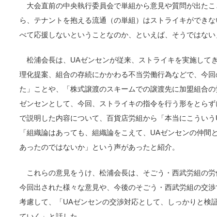
大会直前の中央執行委員会で単組から意見や質問が出たこ
ら、テナントを抱える流通（の単組）はストライキができな
べて応援しないということなのか、といえば、そうではない
松浦会長は、UAゼンセンが従来、ストライキを実施して
理化提案、組合の存続にかかわる不当労働行為などで、今回
た」ことや、「株式譲渡のスキームでの譲渡先に加盟組合の
ゼンセンとして、今回、ストライキの指令を行う形をとらず
で説明した内容について、百貨店労組から「本当にこういう
「組織論はあっても、組織論をこえて、UAゼンセンの仲間
あったのではないか」という声があったと紹介。
これらの意見をうけ、松浦会長は、そごう・西武労組の労
今回出された様々な意見や、今後のそごう・西武労組の交渉
考慮して、「UAゼンセンの交渉対応として、しっかりと検
ていく」と話した。