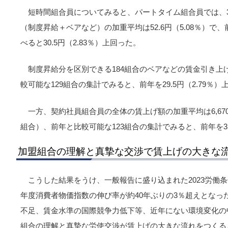
短時間組合員についてみると、パートタイム組合員では、3
（制度昇給＋ベアなど）の加重平均は52.6円（5.08％）で
べると30.5円（2.83％）上回った。
制度昇給分を区別できる184組合のベアなどの賃金引き上げ分
較可能な129組合の集計でみると、前年を29.5円（2.79％）
一方、契約社員組合員の全体の賃上げ額の加重平均は6,670円
組合）、前年と比較可能な123組合の集計でみると、前年を3,2
加盟組合の理解と真摯な交渉で賃上げの大きな
こうした結果をうけ、一般報告に盛り込まれた2023労働条
年度消費者物価指数の伸び率が約40年ぶりの3％超えとなっ
不足、賃金水準の国際競争力低下等、近年にない環境変化の
組合の理解と真摯な労使交渉が賃上げの大きな流れをつくる