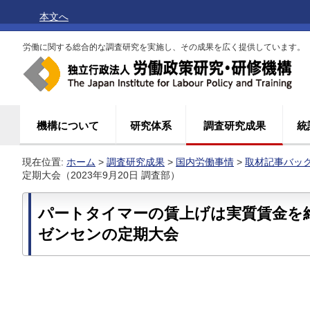
本文へ
労働に関する総合的な調査研究を実施し、その成果を広く提供しています。
機構について
研究体系
調査研究成果
統
現在位置:
ホーム
>
調査研究成果
>
国内労働事情
>
取材記事バッ
定期大会（2023年9月20日 調査部）
パートタイマーの賃上げは実質賃金を
ゼンセンの定期大会