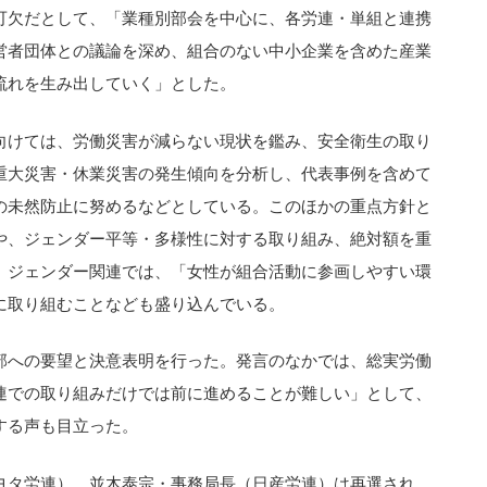
可欠だとして、「業種別部会を中心に、各労連・単組と連携
営者団体との議論を深め、組合のない中小企業を含めた産業
流れを生み出していく」とした。
向けては、労働災害が減らない現状を鑑み、安全衛生の取り
重大災害・休業災害の発生傾向を分析し、代表事例を含めて
の未然防止に努めるなどとしている。このほかの重点方針と
や、ジェンダー平等・多様性に対する取り組み、絶対額を重
。ジェンダー関連では、「女性が組合活動に参画しやすい環
に取り組むことなども盛り込んでいる。
部への要望と決意表明を行った。発言のなかでは、総実労働
連での取り組みだけでは前に進めることが難しい」として、
する声も目立った。
ヨタ労連）、並木泰宗・事務局長（日産労連）は再選され