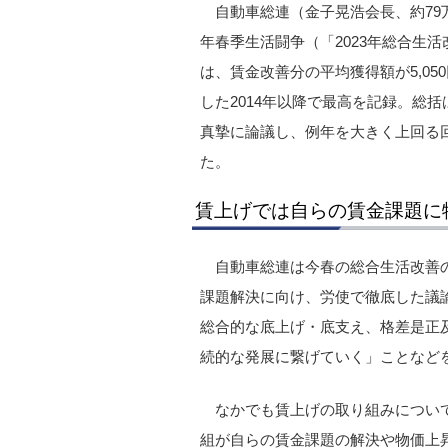
自動車総連（金子晃浩会長、約79万
年春季生活闘争（「2023年総合生
は、賃金改善分の平均獲得額が5,0
した2014年以降で最高を記録。総
真摯に論議し、例年を大きく上回る
た。
賃上げでは自らの賃金課題に
自動車総連は今春の総合生活改善
課題解決に向け、労使で徹底した議
総合的な底上げ・底支え、格差是正
続的な発展に繋げていく」ことなど
なかでも賃上げの取り組みについ
組が自らの賃金課題の解決や物価上