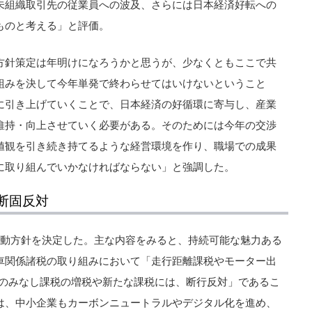
未組織取引先の従業員への波及、さらには日本経済好転への
ものと考える」と評価。
方針策定は年明けになろうかと思うが、少なくともここで共
組みを決して今年単発で終わらせてはいけないということ
に引き上げていくことで、日本経済の好循環に寄与し、産業
維持・向上させていく必要がある。そのためには今年の交渉
値観を引き続き持てるような経営環境を作り、職場での成果
に取り組んでいかなければならない」と強調した。
断固反対
運動方針を決定した。主な内容をみると、持続可能な魅力ある
車関係諸税の取り組みにおいて「走行距離課税やモーター出
税のみなし課税の増税や新たな課税には、断行反対」であるこ
は、中小企業もカーボンニュートラルやデジタル化を進め、