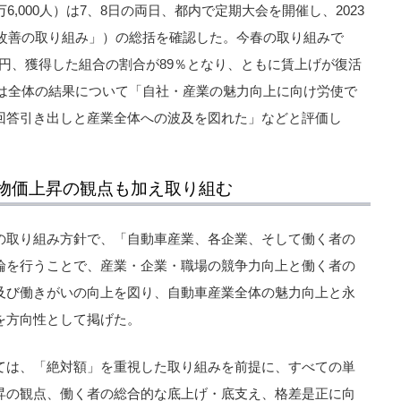
6,000人）は7、8日の両日、都内で定期大会を開催し、2023
活改善の取り組み」）の総括を確認した。今春の取り組みで
50円、獲得した組合の割合が89％となり、ともに賃上げが復活
括は全体の結果について「自社・産業の魅力向上に向け労使で
回答引き出しと産業全体への波及を図れた」などと評価し
物価上昇の観点も加え取り組む
の取り組み方針で、「自動車産業、各企業、そして働く者の
論を行うことで、産業・企業・職場の競争力向上と働く者の
及び働きがいの向上を図り、自動車産業全体の魅力向上と永
を方向性として掲げた。
ては、「絶対額」を重視した取り組みを前提に、すべての単
昇の観点、働く者の総合的な底上げ・底支え、格差是正に向