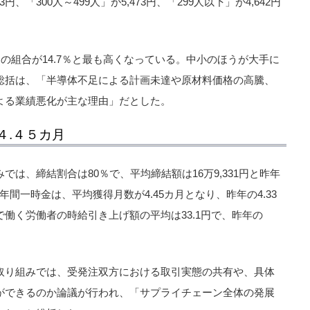
63円、「300人～499人」が5,473円、「299人以下」が4,642円
」の組合が14.7％と最も高くなっている。中小のほうが大手に
総括は、「半導体不足による計画未達や原材料価格の高騰、
よる業績悪化が主な理由」だとした。
４.４５カ月
は、締結割合は80％で、平均締結額は16万9,331円と昨年
。年間一時金は、平均獲得月数が4.45カ月となり、昨年の4.33
働く労働者の時給引き上げ額の平均は33.1円で、昨年の
取り組みでは、受発注双方における取引実態の共有や、具体
ができるのか論議が行われ、「サプライチェーン全体の発展