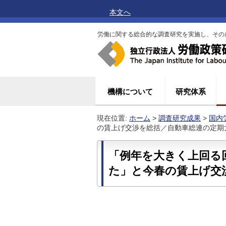
本文へ
労働に関する総合的な調査研究を実施し、その
機構について
研究体系
現在位置:
ホーム
>
調査研究成果
>
国内
の賃上げ交渉を総括／自動車総連の定期大会
「例年を大きく上回る
た」と今春の賃上げ交