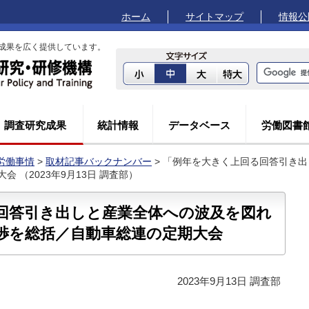
ホーム
サイトマップ
情報公
成果を広く提供しています。
調査研究成果
統計情報
データベース
労働図書
労働事情
>
取材記事バックナンバー
> 「例年を大きく上回る回答引き
 （2023年9月13日 調査部）
回答引き出しと産業全体への波及を図れ
渉を総括／自動車総連の定期大会
2023年9月13日 調査部