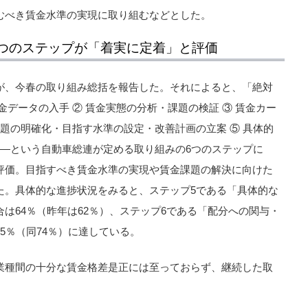
むべき賃金水準の実現に取り組むなどとした。
つのステップが「着実に定着」と評価
が、今春の取り組み総括を報告した。それによると、「絶対
金データの入手 ② 賃金実態の分析・課題の検証 ③ 賃金カー
課題の明確化・目指す水準の設定・改善計画の立案 ⑤ 具体的
――という自動車総連が定める取り組みの6つのステップに
評価。目指すべき賃金水準の実現や賃金課題の解決に向けた
た。具体的な進捗状況をみると、ステップ5である「具体的な
は64％（昨年は62％）、ステップ6である「配分への関与・
5％（同74％）に達している。
業種間の十分な賃金格差是正には至っておらず、継続した取