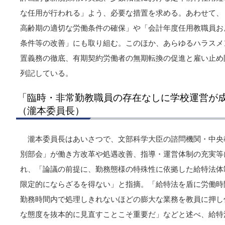
な任用が行われる」よう、必要な措置を求める。あわせて、
高齢期の適切な労働条件の確保」や「会計年度任用教職員お
条件等の改善」にも取り組む。このほか、あらゆるハラスメ
置義務の徹底、有期契約労働者の無期転換の促進と雇い止め
列記している。
「臨時・非常勤教職員の存在なしに学校運営が
（瀧本委員長）
瀧本委員長はあいさつで、文部科学大臣の諮問機関・中央
別部会」が働き方改革や処遇改善、指導・運営体制の充実等
れ、「論議の前提に、勤務態様の特殊性に依拠した給特法体
限定的にならざるを得ない」と指摘。「給特法を盾に労働時
勤務時間内で処理しきれないほどの膨大な業務を教員に押し
な態度を抜本的に見直すことこそ重要だ」などと述べ、給特