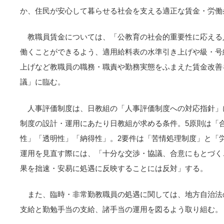
か、住民が安心して暮らせる社会を支える適正な賃金・労働
教職員賃金については、「公教育の社会的重要性に応える
働くことができるよう、適用給料表の水準引き上げや級・号
上げなど教職員の職務・職責や勤務実態をふまえた賃金改善
議」に臨む。
人事評価制度は、日教組の「人事評価制度への対応指針」
制度の設計・運用にあたり日教組が求める条件。5原則は「
性」「透明性」「納得性」。2要件は「苦情処理制度」と「
運用を見直す際には、「十分な交渉・協議、合意にもとづく
果を拙速・安易に処遇に反映することには反対」する。
また、臨時・非常勤教職員の処遇に関しては、地方自治法
支給と勤勉手当の支給、諸手当の運用を図るよう取り組む。