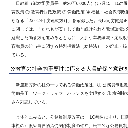
日教組（瀧本司委員長、約20万6,000人）は7月15、16
育政策 ② 教育行財政政策 ③ 労働政策 ④ 福祉・社会保障政
らなる「23～24年度運動方針」を確認した。長時間労働是
に関しては、「だれもが安心して働き続けられる職場環境の
意識した働き方を進めるとともに、大胆な業務削減・定数改
育職員の給与等に関する特別措置法（給特法）」の廃止・抜
ている。
公教育の社会的重要性に応える人員確保と意欲
新運動方針の柱の一つである労働政策は、① 公務員制度改革
労働是正、ワーク・ライフ・バランスを実現する ④ 権利擁
みを列記している。
具体的にみると、公務員制度改革は「ILO勧告に則り、国
本権の回復や自律的労使関係制度の確立、民主的な公務員制