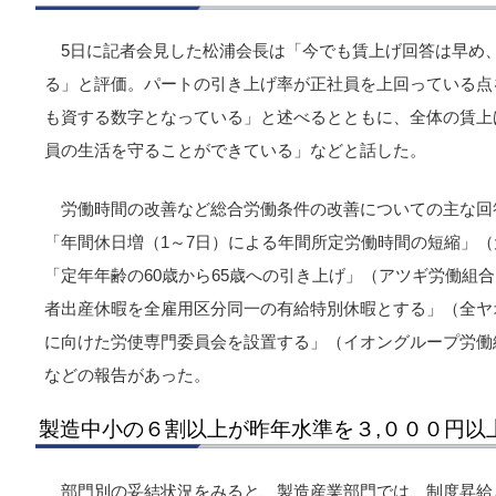
5日に記者会見した松浦会長は「今でも賃上げ回答は早め
る」と評価。パートの引き上げ率が正社員を上回っている点
も資する数字となっている」と述べるとともに、全体の賃上
員の生活を守ることができている」などと話した。
労働時間の改善など総合労働条件の改善についての主な回
「年間休日増（1～7日）による年間所定労働時間の短縮」（
「定年年齢の60歳から65歳への引き上げ」（アツギ労働組
者出産休暇を全雇用区分同一の有給特別休暇とする」（全ヤ
に向けた労使専門委員会を設置する」（イオングループ労働
などの報告があった。
製造中小の６割以上が昨年水準を３,０００円以
部門別の妥結状況をみると、製造産業部門では、制度昇給