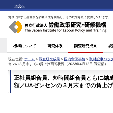
本文へ
労働に関する総合的な調査研究を実施し、その成果を広く提供しています。
機構について
研究体系
調査研究成果
統
現在位置:
ホーム
>
調査研究成果
>
国内労働事情
>
取材記事バッ
センの３月末までの賃上げ回答状況（2023年4月12日 調査部）
正社員組合員、短時間組合員ともに結
額／UAゼンセンの３月末までの賃上