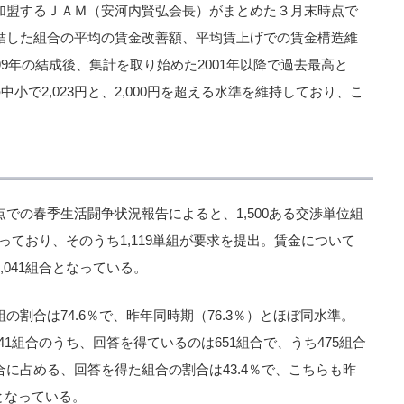
加盟するＪＡＭ（安河内賢弘会長）がまとめた３月末時点で
結した組合の平均の賃金改善額、平均賃上げでの賃金構造維
9年の結成後、集計を取り始めた2001年以降で過去最高と
小で2,023円と、2,000円を超える水準を維持しており、こ
での春季生活闘争状況報告によると、1,500ある交渉単位組
なっており、そのうち1,119単組が要求を提出。賃金について
041組合となっている。
割合は74.6％で、昨年同時期（76.3％）とほぼ同水準。
41組合のうち、回答を得ているのは651組合で、うち475組合
に占める、回答を得た組合の割合は43.4％で、こちらも昨
となっている。