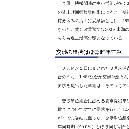
金属、機械関連の中小労組が多く
の賃上げ回答集計結果によると、妥
持分込みの賃上げ妥結額ともに、199
なった。賃金改善額では300人未満の中
ちらも過去最高の額となっている。
交渉の進捗はほぼ昨年並み
ＪＡＭが１日にまとめた３月末時点
合のうち、1,487組合が交渉単組と
要求を提出した単組は、そのうちの1,
交渉単位組合に占める要求提出単組の
賃金についてすでに要求を行った1,0
がすでに妥結に至った。交渉単位組合
年同時期（45.0％）とほぼ同じ割合