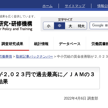
ホーム
サイトマップ
情報公
成果を広く提供しています。
調査研究成果
統計情報
データベース
労働図書
労働事情
>
取材記事バックナンバー
> 中小労組の賃金改善額が２,０２
が２,０２３円で過去最高に／ＪＡＭの３
結果
2022年4月6日 調査部