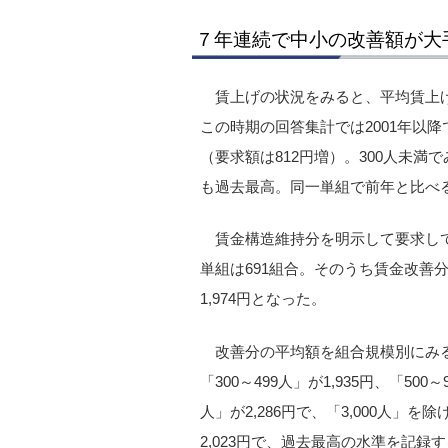
７年連続で中小の改善額が大
賃上げの状況をみると、平均賃上げで
この時期の回答集計では2001年以降
（要求額は812円増）。300人未満で
も過去最高。同一単組で前年と比べると
賃金構造維持分を明示して要求して
単組は691組合。そのうち賃金改善
1,974円となった。
改善分の平均額を組合規模別にみると、
「300～499人」が1,935円、「500～9
人」が2,286円で、「3,000人」
2,023円で、過去最高の水準を記録す