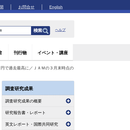
開
お問合せ
English
ヘルプ
館
刊行物
イベント・講座
３円で過去最高に／ＪＡＭの３月末時点の
調査研究成果
調査研究成果の概要
研究報告書・レポート
英文レポート・国際共同研究