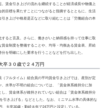
起。賃金引き上げの流れを継続することが経済成長や物価上
会的目標を果たすことにつながると指摘するとともに、生活
金引き上げや格差是正などに取り組むことは「労働組合の本
化すると言及。さらに、働きがいと納得感を持って仕事に取
な賃金制度を整備することや、均等・均衡ある賃金表、昇給
持分を明確にした要求を行うことなどを打ち出した。
大卒３０歳で２４万円
員（フルタイム）組合員の平均賃金引き上げでは、産別が定
か、水準が不明の組合については、「賃金体系維持分に加
とし、賃金体系が維持されていない組合は「賃金体系維持分
賃金を引き上げる」などとした。なお、ミニマム水準の具体的な
万円、大卒30歳・勤続８年で24万円と設定している。