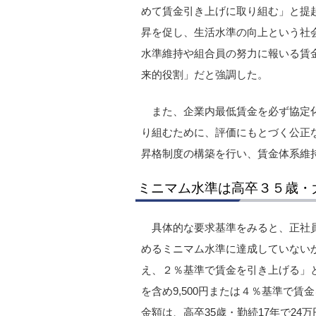
めて賃金引き上げに取り組む」と提
昇を促し、生活水準の向上という社
水準維持や組合員の努力に報いる賃
来的役割」だと強調した。
また、企業内最低賃金を必ず協定
り組むために、評価にもとづく公正
昇格制度の構築を行い、賃金体系維
ミニマム水準は高卒３５歳・
具体的な要求基準をみると、正社
めるミニマム水準に達成していない
え、２％基準で賃金を引き上げる」
を含め9,500円または４％基準で
金額は、高卒35歳・勤続17年で24