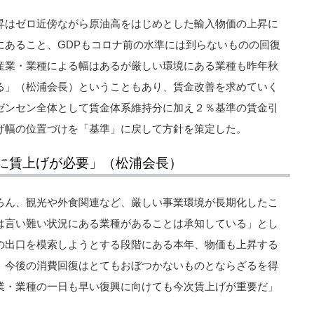
昇はゼロ近傍ながら原油高をはじめとした輸入物価の上昇に
にあること、GDPもコロナ前の水準には到らないものの回復
産業・業種による幅はあるが厳しい環境にある業種も昨年秋
る」（松浦会長）ということもあり、賃金改善を求めていく
ゼンセン全体として賃金体系維持分に加え２％基準の賃金引
げ幅の位置づけを「基準」に戻して方針を策定した。
に賃上げが必要」（松浦会長）
ろん、観光や外食関連など、厳しい事業環境が長期化したこ
は言い難い状況にある業種があることは承知している」とし
の出口を模索しようとする段階にある本年、物価も上昇する
、今後の消費回復はとてもおぼつかないものとならざるを得
業・業種の一日も早い復興に向けても今次賃上げが重要だ」