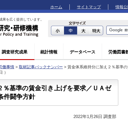
ホーム
サイトマップ
情報公
成果を広く提供しています。
調査研究成果
統計情報
データベース
労働図書
労働事情
>
取材記事バックナンバー
> 賃金体系維持分に加え２％基準
日 ）
２％基準の賃金引き上げを要求／ＵＡゼ
条件闘争方針
2022年1月26日 調査部