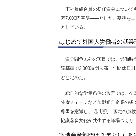
正社員組合員の初任賃金についても要求
万7,000円基準――とした。基準
としている。
はじめて外国人労働者の就業
賃金闘争以外の項目では、労働時
達基準で2,000時間未満、年間休日1
どと定めた。
総合的な労働条件の改善では、今
外食チェーンなど加盟組合企業の多
尊重を意識し、 ① 規則・規定の点
協議③多文化が共生する職場づくり
製造産業部門は２年ぶりに数