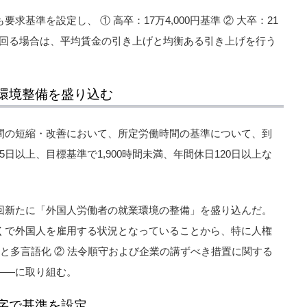
基準を設定し、 ① 高卒：17万4,000円基準 ② 大卒：21
を上回る場合は、平均賃金の引き上げと均衡ある引き上げを行う
環境整備を盛り込む
間の短縮・改善において、所定労働時間の基準について、到
15日以上、目標基準で1,900時間未満、年間休日120日以上な
回新たに「外国人労働者の就業環境の整備」を盛り込んだ。
くで外国人を雇用する状況となっていることから、特に人権
検と多言語化 ② 法令順守および企業の講ずべき措置に関する
――に取り組む。
字で基準を設定