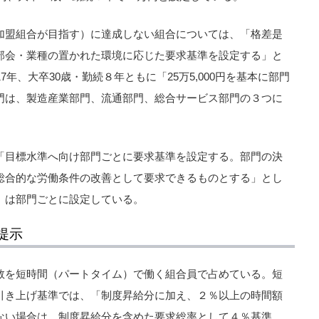
加盟組合が目指す）に達成しない組合については、「格差是
部会・業種の置かれた環境に応じた要求基準を設定する」と
7年、大卒30歳・勤続８年ともに「25万5,000円を基本に部門
門は、製造産業部門、流通部門、総合サービス部門の３つに
「目標水準へ向け部門ごとに要求基準を設定する。部門の決
総合的な労働条件の改善として要求できるものとする」とし
）は部門ごとに設定している。
提示
数を短時間（パートタイム）で働く組合員で占めている。短
引き上げ基準では、「制度昇給分に加え、２％以上の時間額
ない場合は、制度昇給分を含めた要求総率として４％基準、