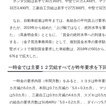
ホンダ労組は若手で30万350円、中堅で37万3,300円、マツ
33万3,400円、三菱自工労組は若手で27万300円、中堅で32
なお、自動車総連は昨年までは、各組合の平均賃上げ要求
きたが、2019年から始めた「上げ幅ではなく、絶対水準を
た」（髙倉明会長）とともに、「賃金の絶対水準への到達を
する」（金子晃浩事務局長）として、個別賃金水準の要求額
堅ポイントで個別賃金要求した単組数は、2018年の501から、
676まで拡大した。
一時金では主要１２労組すべてが昨年要求を下
一時金の要求内容（年間月数）をみると、トヨタは昨年要求比0
カ月減の5.0カ月、本田は0.7カ月減の「5.0＋0.3カ月」、
は5.0カ月）、三菱自工は0.9カ月減の4.6カ月、スズキは0.
の組合の要求月数はSUBARU「5.0＋0.2カ月」、ダイハツ5.