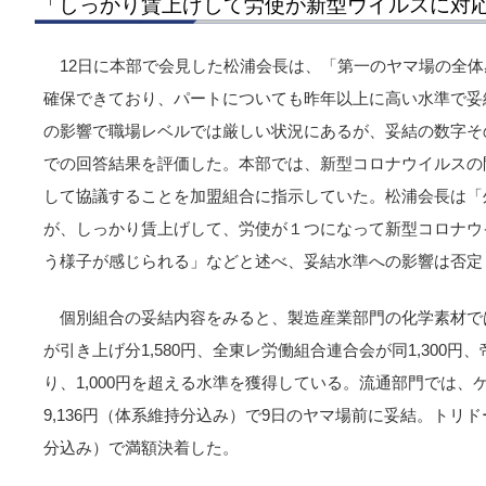
「しっかり賃上げして労使が新型ウイルスに対
12日に本部で会見した松浦会長は、「第一のヤマ場の全
確保できており、パートについても昨年以上に高い水準で妥
の影響で職場レベルでは厳しい状況にあるが、妥結の数字そ
での回答結果を評価した。本部では、新型コロナウイルスの
して協議することを加盟組合に指示していた。松浦会長は「
が、しっかり賃上げして、労使が１つになって新型コロナウ
う様子が感じられる」などと述べ、妥結水準への影響は否定
個別組合の妥結内容をみると、製造産業部門の化学素材で
が引き上げ分1,580円、全東レ労働組合連合会が同1,300円、
り、1,000円を超える水準を獲得している。流通部門では
9,136円（体系維持分込み）で9日のヤマ場前に妥結。トリドー
分込み）で満額決着した。