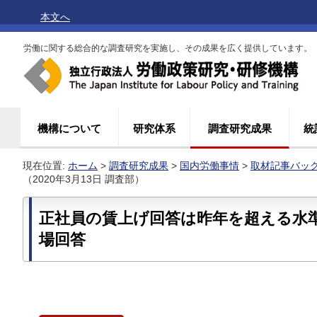
本文へ
労働に関する総合的な調査研究を実施し、その成果を広く提供しています。
機構について
研究体系
調査研究成果
統
現在位置:
ホーム
>
調査研究成果
>
国内労働事情
>
取材記事バッ
（2020年3月13日 調査部）
正社員の賃上げ回答は昨年を超える水
場回答