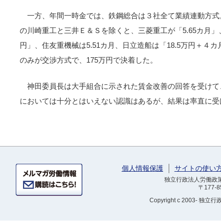
一方、年間一時金では、鉄鋼総合は３社全て業績連動方式
の川崎重工と三井Ｅ＆Ｓを除くと、三菱重工が「5.65カ月」
円」、住友重機械は5.51カ月、日立造船は「18.5万円＋
のみが交渉方式で、175万円で決着した。
神田委員長は大手組合に示された賃金改善の回答を受けて
においては十分とはいえない認識はあるが、結果は率直に受
個人情報保護
サイトの使い
独立行政法人労働政策研
〒177-
Copyright
c 2003- 独