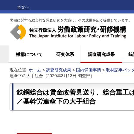
本文へ
労働に関する総合的な調査研究を実施し、その成果を広く提供しています。
機構について
研究体系
調査研究成果
統
現在位置:
ホーム
>
調査研究成果
>
国内労働事情
>
取材記事バッ
連傘下の大手組合（2020年3月13日 調査部）
鉄鋼総合は賃金改善見送り、総合重工
／基幹労連傘下の大手組合