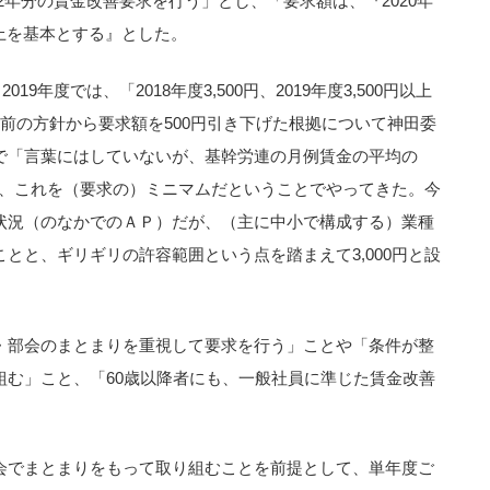
中で2年分の賃金改善要求を行う」とし、「要求額は、『2020年
0円以上を基本とする』とした。
19年度では、「2018年度3,500円、2019年度3,500円以上
前の方針から要求額を500円引き下げた根拠について神田委
で「言葉にはしていないが、基幹労連の月例賃金の平均の
円で、これを（要求の）ミニマムだということでやってきた。今
状況（のなかでのＡＰ）だが、（主に中小で構成する）業種
とと、ギリギリの許容範囲という点を踏まえて3,000円と設
・部会のまとまりを重視して要求を行う」ことや「条件が整
組む」こと、「60歳以降者にも、一般社員に準じた賃金改善
会でまとまりをもって取り組むことを前提として、単年度ご