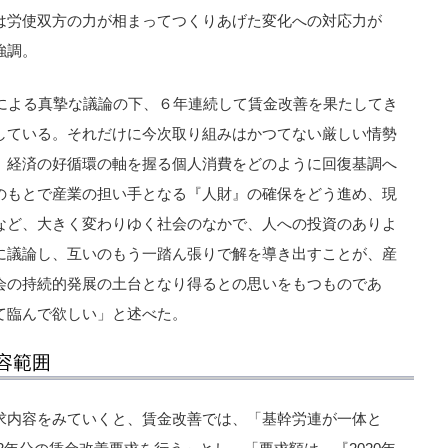
は労使双方の力が相まってつくりあげた変化への対応力が
強調。
使による真摯な議論の下、６年連続して賃金改善を果たしてき
している。それだけに今次取り組みはかつてない厳しい情勢
、経済の好循環の軸を握る個人消費をどのように回復基調へ
のもとで産業の担い手となる『人財』の確保をどう進め、現
など、大きく変わりゆく社会のなかで、人への投資のありよ
に議論し、互いのもう一踏ん張りで解を導き出すことが、産
会の持続的発展の土台となり得るとの思いをもつものであ
て臨んで欲しい」と述べた。
容範囲
求内容をみていくと、賃金改善では、「基幹労連が一体と