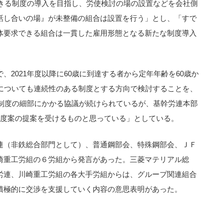
できる制度の導入を目指し、労使検討の場の設置などを会社側
話し合いの場』が未整備の組合は設置を行う」とし、「すで
体要求できる組合は一貫した雇用形態となる新たな制度導入
、2021年度以降に60歳に到達する者から定年年齢を60歳か
遇についても連続性のある制度とする方向で検討することを、
、制度の細部にかかる協議が続けられているが、基幹労連本部
制度案の提案を受けるものと思っている」としている。
連（非鉄総合部門として）、普通鋼部会、特殊鋼部会、ＪＦ
崎重工労組の６労組から発言があった。三菱マテリアル総
労連、川崎重工労組の各大手労組からは、グループ関連組合
積極的に交渉を支援していく内容の意思表明があった。