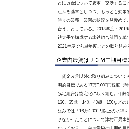
とに賃金について要求・交渉するこ
組みを基本としつつ、もっとも効果
時々の業種・業態の状況を見極めて
合う」としている。2018年度・2
鉄大手で構成する非鉄総合部門が単年
2021年度でも単年度ごとの取り組
企業内最賃はＪＣＭ中期目標
賃金改善以外の取り組みについて
期的目標である17万7,000円程度
協定組合は協定化に取り組む。年齢別最
130、35歳＝140、40歳＝150
組みでは「16万4,000円以上の
さなかったことについて津村正男事務
なっており、「金属労協の中期的目