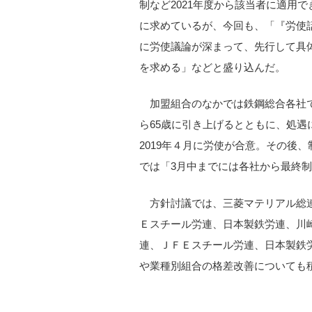
制など2021年度から該当者に適用
に求めているが、今回も、「『労使
に労使議論が深まって、先行して具
を求める」などと盛り込んだ。
加盟組合のなかでは鉄鋼総合各社で
ら65歳に引き上げるとともに、処
2019年４月に労使が合意。その後
では「3月中までには各社から最終
方針討議では、三菱マテリアル総
Ｅスチール労連、日本製鉄労連、川
連、ＪＦＥスチール労連、日本製鉄
や業種別組合の格差改善についても