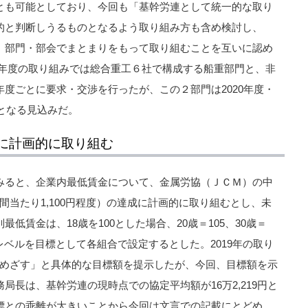
とも可能としており、今回も「基幹労連として統一的な取り
的と判断しうるものとなるよう取り組み方も含め検討し、
、部門・部会でまとまりをもって取り組むことを互いに認め
019年度の取り組みでは総合重工６社で構成する船重部門と、非
度ごとに要求・交渉を行ったが、この２部門は2020年度・
みとなる見込みだ。
に計画的に取り組む
みると、企業内最低賃金について、金属労協（ＪＣＭ）の中
（時間当たり1,100円程度）の達成に計画的に取り組むとし、未
低賃金は、18歳を100とした場合、20歳＝105、30歳＝
などのレベルを目標として各組合で設定するとした。2019年の取り
水準をめざす」と具体的な目標額を提示したが、今回、目標額を示
局長は、基幹労連の現時点での協定平均額が16万2,219円と
標との乖離が大きいことから今回は文言での記載にとどめ