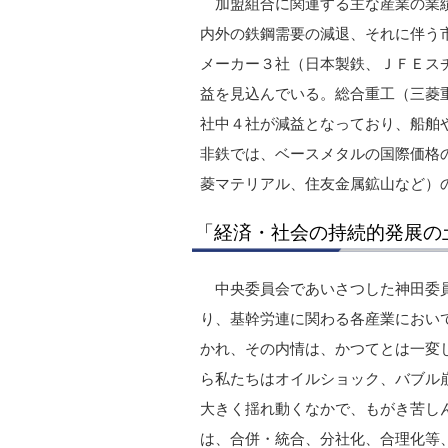
加盟組合に関連する主な産業の業
内外の鉄鋼需要の減退、それに伴う
メーカー３社（日本製鉄、ＪＦＥスチ
益を見込んでいる。総合重工（三菱重
社中４社が減益となっており、船舶
非鉄では、ベースメタルの国際価格
菱マテリアル、住友金属鉱山など）
「経済・社会の持続的発展の
中央委員会であいさつした神田委
り、基幹労連に関わる各産業におい
かれ、その内情は、かつてとは一変
ら私たちはオイルショック、バブル
大きく揺れ動くなかで、もがき苦し
は、合併・統合、分社化、合理化等