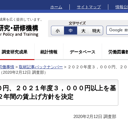
ホーム
サイトマップ
情報公
成果を広く提供しています。
調査研究成果
統計情報
データベース
労働図書
労働事情
>
取材記事バックナンバー
> ２０２０年度３，０００円、２
020年2月12日 調査部）
０円、２０２１年度３，０００円以上を基
２年間の賃上げ方針を決定
2020年2月12日 調査部