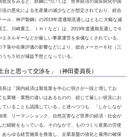
績状況をみると、鉄鋼については、世界経済の成長鈍化や国
市況の悪化による生産量の減少などが想定されており、総合
ール、神戸製鋼）の2019年度通期見通しはともに大幅な減
工、川崎重工、ＩＨＩなど）は、2019年度通期見通しで６
やエネルギーなどが厳しい事業運営を余儀なくされている。
の下落や在庫評価の影響などにより、総合メーカー６社（三
のうち５社が減益予想となっている。
土台と思って交渉を」（神田委員長）
員長は「国内経済は製造業を中心に弱さが一段と増してお
ても業種・業態の違いはあるものの、総じて厳しい状況にお
していることも認識している」と述べつつも、「しかしなが
崩壊、リーマンショック、自然災害など世界の経済・社会が
んだ経験をもっている。そのなかで、ものづくり産業の労使
、あらゆる経営施策を推進し、企業基盤の強化と雇用の確保