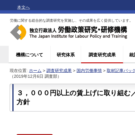
本文へ
労働に関する総合的な調査研究を実施し、その成果を広く提供しています。
機構について
研究体系
調査研究成果
統
現在位置:
ホーム
>
調査研究成果
>
国内労働事情
>
取材記事バッ
（2019年12月6日 調査部）
３，０００円以上の賃上げに取り組む
方針