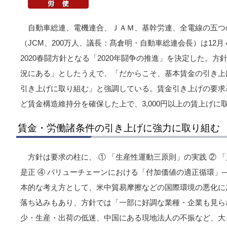
自動車総連、電機連合、ＪＡＭ、基幹労連、全電線の五つ
（JCM、200万人、議長：髙倉明・自動車総連会長）は12
2020春闘方針となる「2020年闘争の推進」を決定した。
況にある」としたうえで、「だからこそ、基本賃金の引き上
引き上げに取り組む」と強調している。賃金引き上げの要求基
ど賃金構造維持分を確保した上で、3,000円以上の賃上げに
賃金・労働諸条件の引き上げに強力に取り組む
方針は要求の柱に、 ① 「生産性運動三原則」の実践 ② 
是正 ④ バリューチェーンにおける「付加価値の適正循環」―
本的な考え方として、米中貿易摩擦などの国際環境の悪化に
落ち込みもあり、方針では「一部に好調な業種・企業も見ら
少・生産・出荷の低迷、中国にある現地法人の不振など、大