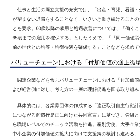
仕事と生活の両立支援の充実では、「出産・育児、看護・
が望まない退職をすることなく、いきいき働き続けることの
とを要求。60歳以降の雇用と処遇改善については、「働く
65歳までの雇用を確保する」としたうえで、「『同一価値労
前の世代との均等・均衡待遇を確保する」ことなどを求めて
バリューチェーンにおける「付加価値の適正循
関連企業などを含むバリューチェーンにおける「付加価値
よび経営側に対し、考え方の一層の理解促進を図る取り組み
具体的には、各業界団体の作成する「適正取引自主行動計
につながる商慣行是正に向けた共同宣言」に基づき、労組と
ら職場レベルでのチェック活動を推進。産別労使、大手企業
中小企業の付加価値の拡大に向けて支援策の検討も進める。