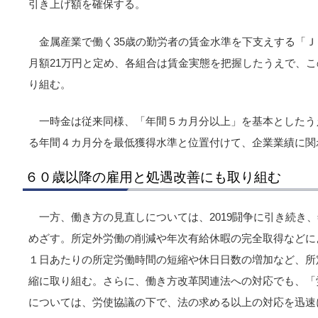
引き上げ額を確保する。
金属産業で働く35歳の勤労者の賃金水準を下支えする「
月額21万円と定め、各組合は賃金実態を把握したうえで、
り組む。
一時金は従来同様、「年間５カ月分以上」を基本としたう
る年間４カ月分を最低獲得水準と位置付けて、企業業績に関
６０歳以降の雇用と処遇改善にも取り組む
一方、働き方の見直しについては、2019闘争に引き続き、
めざす。所定外労働の削減や年次有給休暇の完全取得などに
１日あたりの所定労働時間の短縮や休日日数の増加など、所
縮に取り組む。さらに、働き方改革関連法への対応でも、「
については、労使協議の下で、法の求める以上の対応を迅速