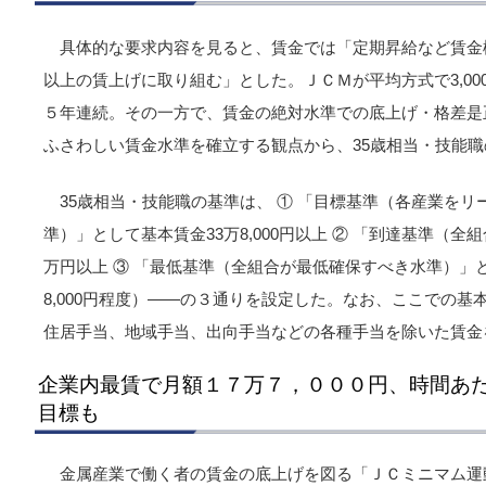
具体的な要求内容を見ると、賃金では「定期昇給など賃金構
以上の賃上げに取り組む」とした。ＪＣＭが平均方式で3,0
５年連続。その一方で、賃金の絶対水準での底上げ・格差是
ふさわしい賃金水準を確立する観点から、35歳相当・技能
35歳相当・技能職の基準は、 ① 「目標基準（各産業を
準）」として基本賃金33万8,000円以上 ② 「到達基準（
万円以上 ③ 「最低基準（全組合が最低確保すべき水準）」と
8,000円程度）――の３通りを設定した。なお、ここでの
住居手当、地域手当、出向手当などの各種手当を除いた賃金
企業内最賃で月額１７万７，０００円、時間あ
目標も
金属産業で働く者の賃金の底上げを図る「ＪＣミニマム運動