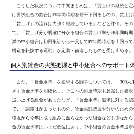
こうした状況について中間まとめは、「賃上げの継続と定
げ要求組合の割合は昨年同時期を若干下回るものの、賃上げ
『賃上げ』の流れは力強く継続している」などと評価。そのう
て、「賃上げ分が明確に分かる組合の賃上げ率が昨年同時期と
満の中小組合は初回集計から一貫して昨年同時期を上回って
構造を転換する運動』が定着・前進したものと受け止める」
個人別賃金の実態把握と中小組合へのサポート
また、「賃金水準」を追求する闘争については、「300人
ざす賃金水準を明確化し、そこへの到達時期も意識した要求
追い上げる組合があったなど、『賃金水準』追求に対する認
で、「認識は深まったものの、賃金実態把握や分析のための
環境から今年は取り組みに至らなかった組合なども少なから
合の賃金水準はいまだ低位にあり、中小組合の賃金水準追求