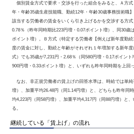
個別賃金方式で要求・交渉を行った組合をみると、Ａ方式
年・年齢35歳生産技能職、勤続12年・年齢30歳事務技術
該当する労働者の賃金をいくら引き上げるかを交渉する方式）3
0.78％（昨年同時期比223円増・0.07ポイント増）、同30歳は2,
ポイント増）。Ｂ方式（特定する労働者【例えば新年度勤続1
度の賃金に対し、勤続と年齢がそれぞれ１年増加する新年度
式）でも35歳が7,231円・2.68％（同580円増・0.17ポイント
900円増・0.33ポイント増）と、いずれも昨年同時期を上回
なお、非正規労働者の賃上げの回答水準は、時給では単純平均2
増）、加重平均26.48円（同1.14円増）と、どちらも昨年
均4,223円（同58円増）、加重平均4,317円（同88円増
る。
継続している「賃上げ」の流れ