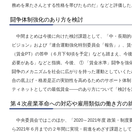
務めを果たさんとする性格を帯びたものだ」などと評価した
闘争体制強化のあり方を検討
中間まとめは今後に向けた検討課題として、「中・長期的
ビジョン』および『連合運動強化特別委員会「報告」』、賃
（賃金PT）の答申（６月下旬頃を予定）なども踏まえ、今
必要がある」などと指摘。今後、 ① 「賃金水準」闘争を強
闘争のメカニズムを社会に広がりを持った運動としていくため
合の底上げ・格差是正の実効性を高めるためのサポート体制 
ティネットとしての最低賃金――のあり方について「検討を
第４次産業革命への対応や雇用類似の働き方の
中央委員会ではこのほか、「2020～2021年度 政策・制度
ら2021年６月までの２年間に実現・前進をめざす課題として