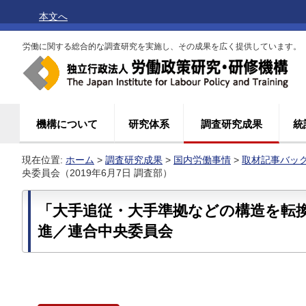
本文へ
労働に関する総合的な調査研究を実施し、その成果を広く提供しています。
機構について
研究体系
調査研究成果
統
現在位置:
ホーム
>
調査研究成果
>
国内労働事情
>
取材記事バッ
央委員会（2019年6月7日 調査部）
「大手追従・大手準拠などの構造を転
進／連合中央委員会