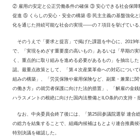
② 雇用の安定と公正労働条件の確保 ③ 安心できる社会保障
促進 ⑤ くらしの安心・安全の構築 ⑥ 民主主義の基盤強化
化を通じた持続可能な社会の実現――の７項目を挙げている
そのうえで「要求と提言」で掲げた課題を中心に、2019年
で、「実現をめざす重要度の高いもの」あるいは「早期の実
く、重点的に取り組みを進める必要があるもの」を抽出した「
認。最重点政策として、「第４次産業革命への対応について
組みの構築」、「労災保険や雇用保険など、副業・兼業に関
の働き方』の就労者保護に向けた法的措置」、「解雇の金銭
ハラスメントの根絶に向けた国内法整備とILO条約の支持・
なお、中央委員会終了後には、「第25回参議院選挙 連合総
の総力を結集することで、組織内候補はもとより連合推薦候
特別決議を確認した。