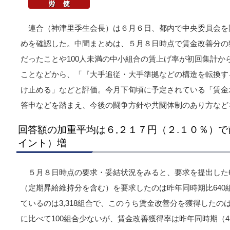
連合（神津里季生会長）は６月６日、都内で中央委員会を開
めを確認した。中間まとめは、５月８日時点で賃金改善分の
だったことや100人未満の中小組合の賃上げ率が初回集計か
ことなどから、「『大手追従・大手準拠などの構造を転換す
け止める」などと評価。今月下旬頃に予定されている「賃金
答申などを踏まえ、今後の闘争方針や共闘体制のあり方など
回答額の加重平均は６,２１７円（２.１０％）で
イント）増
５月８日時点の要求・妥結状況をみると、要求を提出した6
（定期昇給維持分を含む）を要求したのは昨年同時期比640組
ているのは3,318組合で、このうち賃金改善分を獲得したのは
に比べて100組合少ないが、賃金改善獲得率は昨年同時期（43