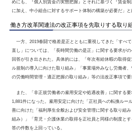
めにも、『個人別賃金の実態把握』とそれに基づく『賃金制
に加え、中小組合に対するサポート体制の構築が必要だ」と
働き方改革関連法の改正事項を先取りする取り
一方、2019春闘で格差是正とともに重視してきた「すべ
直し」については、「長時間労働の是正」に関する要求がのべ7,
回答が引き出された。具体的には、「年次有給休暇の取得促
ル規制の導入に向けた取り組み」「事業場外みなし労働者、
の労働時間管理・適正把握の取り組み」等の法改正事項で要
また、「非正規労働者の雇用安定や処遇改善」に関する要求
1,881件になった。雇用安定に向けた「正社員への転換ル
善に向けた「福利厚生全般および安全管理に関する取り組み
組み）」「育児・介護休業の取得を正社員と同様の制度とす
答の件数を上回っている。