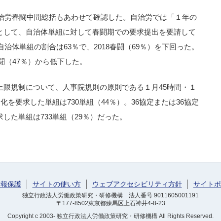
自治労春闘中間総括もあわせて確認した。自治労では「１年の
として、自治体単組に対して春闘期での要求提出を要請して
自治体単組の割合は63％で、2018春闘（69％）を下回った。
春闘（47％）から低下した。
上限規制について、人事院規則の原則である１月45時間・１
化を要求した単組は730単組（44％）。36協定または36協定
した単組は733単組（29％）だった。
情報保護
サイトの使い方
ウェブアクセシビリティ方針
サイトポ
独立行政法人労働政策研究・研修機構 法人番号 9011605001191
〒177-8502東京都練馬区上石神井4-8-23
Copyright
c 2003- 独立行政法人労働政策研究・研修機構
All Rights Reserved.