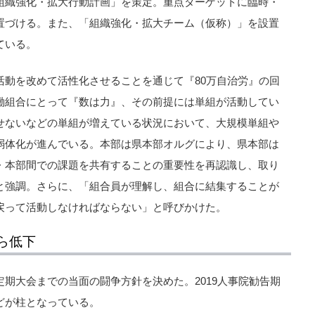
組織強化・拡大行動計画」を策定。重点ターゲットに臨時・
置づける。また、「組織強化・拡大チーム（仮称）」を設置
ている。
活動を改めて活性化させることを通じて『80万自治労』の回
働組合にとって『数は力』、その前提には単組が活動してい
せないなどの単組が増えている状況において、大規模単組や
弱体化が進んでいる。本部は県本部オルグにより、県本部は
・本部間での課題を共有することの重要性を再認識し、取り
と強調。さらに、「組合員が理解し、組合に結集することが
戻って活動しなければならない」と呼びかけた。
ら低下
期大会までの当面の闘争方針を決めた。2019人事院勧告期
どが柱となっている。