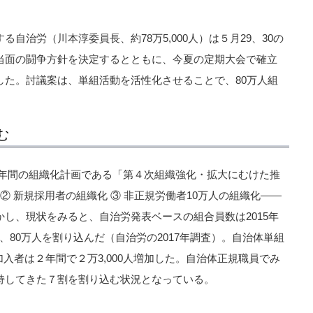
自治労（川本淳委員長、約78万5,000人）は５月29、30の
当面の闘争方針を決定するとともに、今夏の定期大会で確立
した。討議案は、単組活動を活性化させることで、80万人組
む
での４年間の組織化計画である「第４次組織強化・拡大にむけた推
② 新規採用者の組織化 ③ 非正規労働者10万人の組織化――
し、現状をみると、自治労発表ベースの組合員数は2015年
少し、80万人を割り込んだ（自治労の2017年調査）。自治体単組
加入者は２年間で２万3,000人増加した。自治体正規職員でみ
ら維持してきた７割を割り込む状況となっている。