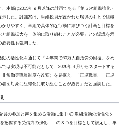
、本部は2019年９月以降の計画である「第５次組織強化・
提示した。討議案は、単組役員が置かれた環境のもとで組織
わかりやすく、単組で具体的な行動に結びつく計画と目標を
化と組織拡大を一体的に取り組むことが必要」との認識を示
の必要性も強調した。
活動の活性化を通じて『４年間で80万人自治労の回復』をめ
では実現は不可能だとして、2020年４月からスタートする
・非常勤等職員制度を改変）を見据え、「正規職員、非正規
の者を対象に組織化に取り組むことが必要」だと強調した。
視
合員の参加と声を集める活動に集中 ② 単組活動の活性化を
況を把握する受信力の強化――の３つを目標として設定し、単