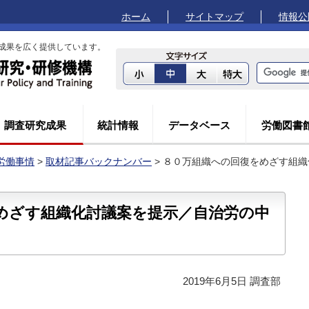
ホーム
サイトマップ
情報公
成果を広く提供しています。
調査研究成果
統計情報
データベース
労働図書
労働事情
>
取材記事バックナンバー
> ８０万組織への回復をめざす組
めざす組織化討議案を提示／自治労の中
2019年6月5日 調査部