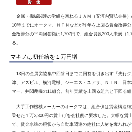
金属・機械関連の労組を束ねるＪＡＭ（安河内賢弘会長）
10時までにオークマ、ＮＴＮなどが昨年を上回る賃金改善
金改善分の平均回答額は1,707円で、組合員数300人未満（1
る。
マキノは初任給を１万円増
13日の金属労協集中回答日までに回答を引き出す「先行
津、アズビル、横河電機、ジーエス・ユアサ、ＮＴＮ、日本
マー、井関農機の11組合。前年実績を上回る組合と下回る
大手工作機械メーカーのオークマは、組合側は賃金構造維持分6
乗せた１万2,300円の賃上げを会社側に要求した。大幅な
で、賃金水準の現状から自動車関連の他社に人材を奪われが