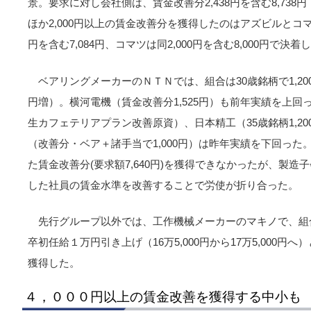
景。要求に対し会社側は、賃金改善分2,438円を含む8,738
ほか2,000円以上の賃金改善分を獲得したのはアズビルとコマ
円を含む7,084円、コマツは同2,000円を含む8,000円で決着
ベアリングメーカーのＮＴＮでは、組合は30歳銘柄で1,20
円増）。横河電機（賃金改善分1,525円）も前年実績を上回っ
生カフェテリアプラン改善原資）、日本精工（35歳銘柄1,2
（改善分・ベア＋諸手当で1,000円）は昨年実績を下回っ
た賃金改善分(要求額7,640円)を獲得できなかったが、製
した社員の賃金水準を改善することで労使が折り合った。
先行グループ以外では、工作機械メーカーのマキノで、組合
卒初任給１万円引き上げ（16万5,000円から17万5,000
獲得した。
４，０００円以上の賃金改善を獲得する中小も