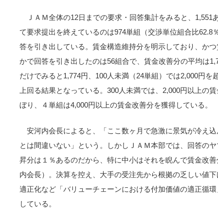
ＪＡＭ全体の12日までの要求・回答集計をみると、1,55
て要求提出を終えているのは974単組（交渉単位組合比62.8％
答を引き出している。賃金構造維持分を明示しており、かつ
かで回答を引き出したのは56組合で、賃金改善分の平均は1,7
だけでみると1,774円、100人未満（24単組）では2,000円
上回る結果となっている。300人未満では、2,000円以上の
ぼり、４単組は4,000円以上の賃金改善分を獲得している。
安河内会長によると、「ここ数ヶ月で急激に景気が冷え込
とは間違いない」という。しかしＪＡＭ本部では、回答のヤ
昇分は１％あるのだから、特に中小はそれを睨んで賃金改善
内会長）。決算を控え、大手の受注先から根拠の乏しい値下
適正化など「バリューチェーンにおける付加価値の適正循環
している。