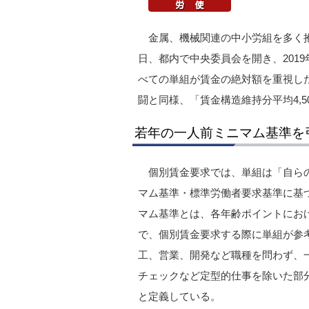
金属、機械関連の中小労組を多く抱
日、都内で中央委員会を開き、201
べての単組が賃金の絶対額を重視した
闘と同様、「賃金構造維持分平均4,50
若年の一人前ミニマム基準を
個別賃金要求では、単組は「自ら
マム基準・標準労働者要求基準に基
マム基準とは、各年齢ポイントにお
で、個別賃金要求する際に単組が参
工、営業、開発など職種を問わず、
チェックなど定型的仕事を除いた部
と定義している。