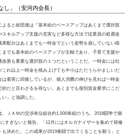
なし」（安河内会長）
によると経団連は『基本給のベースアップはあくまで選択肢
やスキルアップ支援の充実など多様な方法で従業員の処遇改
成果配分はあくまでも一時金でという姿勢を崩していない様
くまでも基本給のベースアップが主軸であり、子育て支援や
遇改善も重要な選択肢の１つだということだ。一時金には社
がこれ以上一時金を積み上げても中小はただうらやましいだ
金は着実に回復しているが、個人消費の伸びを見れば一時金
定的だと言わざるを得ない。あくまでも個別賃金要求にこだ
しい」と強調した。
ＪＡＭの交渉単位組合約1,500単組のうち、2018闘争で個
組にすぎないと報告。「12月にはオルガナイザーを集めて研修
も決めた。この成果が2019春闘で出てくることを願う」と