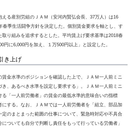
える産別労組のＪＡＭ（安河内賢弘会長、37万人）は16
9年春季生活闘争方針を決定した。個別賃金要求を軸とし、す
取り組みを追求するとした。平均賃上げ要求基準は2018春
0円に6,000円を加え、１万500円以上」と設定した。
引き上げ
の賃金水準のポジションを確認した上で、ＪＡＭ一人前ミニ
づき、あるべき水準を設定し要求する」。ＪＡＭ一人前ミニ
ける「一人前労働者」の賃金の最低水準的意味合いの指標
考にする。なお、ＪＡＭでは一人前労働者を「組立、部品加
一定のまとまった範囲の仕事について、緊急時対応や不具合
分についても自分で判断し責任をもって行っている労働者」