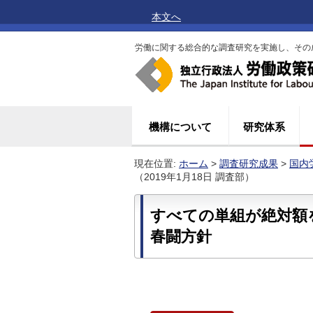
本文へ
労働に関する総合的な調査研究を実施し、その
機構について
研究体系
現在位置:
ホーム
>
調査研究成果
>
国内
（2019年1月18日 調査部）
すべての単組が絶対額
春闘方針