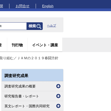
開
お問合せ
English
ヘルプ
館
刊行物
イベント・講座
て取り組む／ＪＡＭの２０１９春闘方針
調査研究成果
調査研究成果の概要
研究報告書・レポート
英文レポート・国際共同研究