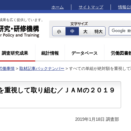
ホーム
サイトマップ
情報公
成果を広く提供しています。
調査研究成果
統計情報
データベース
労働図書
労働事情
>
取材記事バックナンバー
> すべての単組が絶対額を重視し
を重視して取り組む／ＪＡＭの２０１９
2019年1月18日 調査部