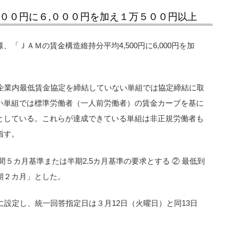
５００円に６,０００円を加え１万５００円以上
「ＪＡＭの賃金構造維持分平均4,500円に6,000円を加
。
上企業内最低賃金協定を締結していない単組では協定締結に取
い単組では標準労働者（一人前労働者）の賃金カーブを基に
としている。これらが達成できている単組は非正規労働者も
指す。
間５カ月基準または半期2.5カ月基準の要求とする ② 最低到
期２カ月」とした。
に設定し、統一回答指定日は３月12日（火曜日）と同13日