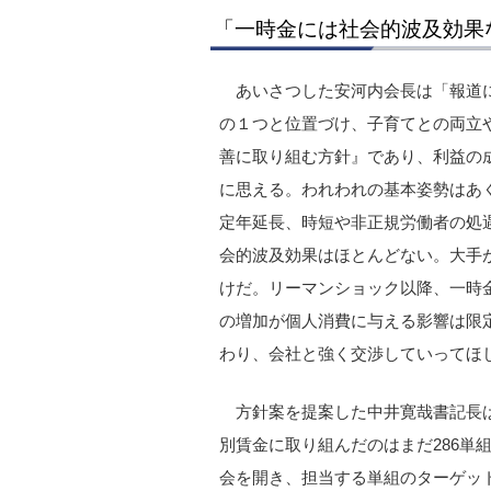
「一時金には社会的波及効果
あいさつした安河内会長は「報道
の１つと位置づけ、子育てとの両立
善に取り組む方針』であり、利益の
に思える。われわれの基本姿勢はあ
定年延長、時短や非正規労働者の処
会的波及効果はほとんどない。大手
けだ。リーマンショック以降、一時
の増加が個人消費に与える影響は限
わり、会社と強く交渉していってほ
方針案を提案した中井寛哉書記長は、
別賃金に取り組んだのはまだ286単
会を開き、担当する単組のターゲット