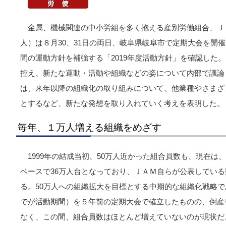
金属、機械関連の中小労組を多く抱える産別労働組合、ＪＡＭ
人）は８月30、31日の両日、岐阜県岐阜市で定期大会を開
間の運動方針を補強する「2019年度活動方針」を確認した
控え、新たな運動・活動や組織などの姿について内部で議論
は、来年以降の組織化の取り組みについて、他業種やさまざ
とするなど、新たな発想を取り入れていく考えを表明した。
毎年、１万人増える組織をめざす
1999年の結成当初、50万人近かった組合員数も、現在は
ベースで36万人台となっており、ＪＡＭ自らが公表している
る。50万人への組織拡大を目標とする中期的な組織化戦略であ
でが活動期間）を５年前の定期大会で確立したものの、倒産
なく、この間、組合員数はほとんど増えていないのが現状だ