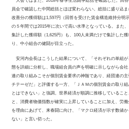
大会ではまた、2018年春季生活闘争総括を確認した。回
員会で確認した中間総括とほぼ変わらない。総括に盛り込ま
改善分の獲得額は1,597円（回答を受けた賃金構造維持分明示
の５年間では2015年に次いで高い水準となっている。また、
集計した獲得額（1,625円）も、100人未満だけで集計した獲
り、中小組合の健闘が目立った。
安河内会長はこうした結果について、「それぞれの単組が
態を詳細に分析し、職場組合員の声を明確に示しながら会社
連の取り組みこそが個別賃金要求の神髄であり、経団連の主
チテーゼだ」と評価する一方、「ＪＡＭの個別賃金の取り組
とはできない」と強調。世界経済が順調に推移していること
と、消費者物価指数が確実に上昇していることに加え、労働
を理由にあげて、来春闘に向け、「マクロ経済が示す数値か
ない」と言い切った。