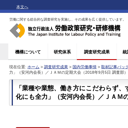
本文へ
労働に関する総合的な調査研究を実施し、その成果を広く提供しています。
機構について
研究体系
調査研究成果
統
現在位置:
ホーム
>
調査研究成果
>
国内労働事情
>
取材記事バッ
力」（安河内会長）／ＪＡＭの定期大会（2018年9月5日 調査部）
「業種や業態、働き方にこだわらず、
化にも全力」（安河内会長）／ＪＡＭ