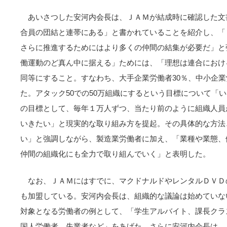
あいさつした安河内会長は、ＪＡＭが結成時に確認した文
合員の団結と連帯にある」と書かれていることを紹介し、「
さらに推進するためにはより多くの仲間の結集が必要だ」と
働運動のど真ん中に据える」ためには、「理想は連合におけ
同等にすること。すなわち、大手企業労働者30％、中小企業
た。アタック50での50万組織にするという目標について「
の目標として、毎年１万人ずつ、当たり前のように組織人員
いきたい」と現実的な取り組み方を提起。その具体的な方法
い」と強調しながら、製造業労働者に加え、「業種や業態、
仲間の組織化にも全力で取り組んでいく」と表明した。
なお、ＪＡＭにはすでに、マクドナルドやレンタルＤＶＤ
も加盟している。安河内会長は、組織的な議論は始めていな
対象となる労働者の例として、「学生アルバイト、課長クラ
国人労働者、失業者など」をあげた。さらに安河内会長は、