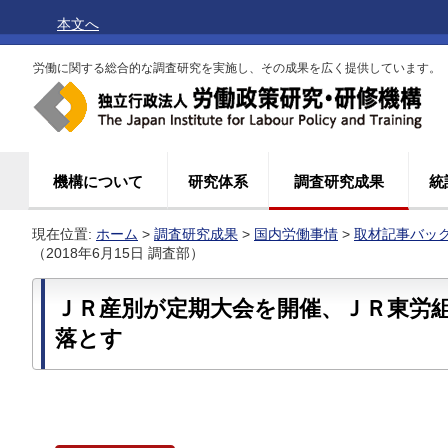
本文へ
労働に関する総合的な調査研究を実施し、その成果を広く提供しています。
機構について
研究体系
調査研究成果
統
現在位置:
ホーム
>
調査研究成果
>
国内労働事情
>
取材記事バッ
（2018年6月15日 調査部）
ＪＲ産別が定期大会を開催、ＪＲ東労
落とす