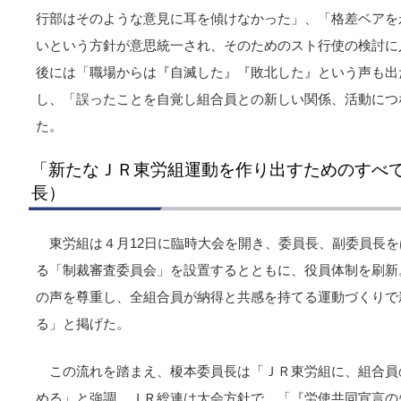
行部はそのような意見に耳を傾けなかった」、「格差ベアを
いという方針が意思統一され、そのためのスト行使の検討に
後には「職場からは『自滅した』『敗北した』という声も出
し、「誤ったことを自覚し組合員との新しい関係、活動につ
た。
「新たなＪＲ東労組運動を作り出すためのすべ
長）
東労組は４月12日に臨時大会を開き、委員長、副委員長
る「制裁審査委員会」を設置するとともに、役員体制を刷新
の声を尊重し、全組合員が納得と共感を持てる運動づくりで
る」と掲げた。
この流れを踏まえ、榎本委員長は「ＪＲ東労組に、組合員
める」と強調。ＪＲ総連は大会方針で、「『労使共同宣言の