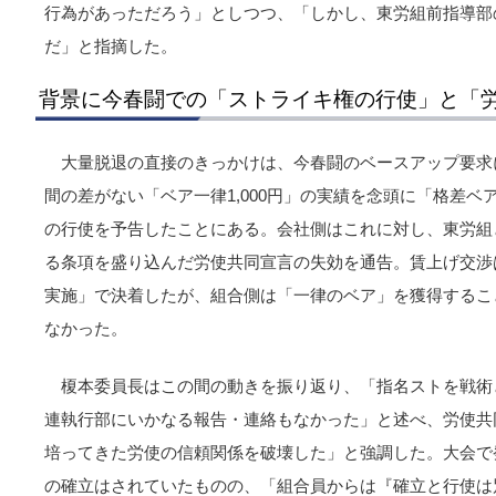
行為があっただろう」としつつ、「しかし、東労組前指導部
だ」と指摘した。
背景に今春闘での「ストライキ権の行使」と「
大量脱退の直接のきっかけは、今春闘のベースアップ要求に
間の差がない「ベア一律1,000円」の実績を念頭に「格差
の行使を予告したことにある。会社側はこれに対し、東労組
る条項を盛り込んだ労使共同宣言の失効を通告。賃上げ交渉は
実施」で決着したが、組合側は「一律のベア」を獲得するこ
なかった。
榎本委員長はこの間の動きを振り返り、「指名ストを戦術
連執行部にいかなる報告・連絡もなかった」と述べ、労使共
培ってきた労使の信頼関係を破壊した」と強調した。大会で
の確立はされていたものの、「組合員からは『確立と行使は