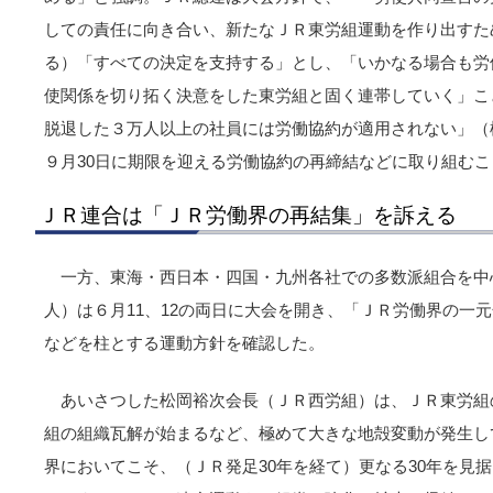
しての責任に向き合い、新たなＪＲ東労組運動を作り出すた
る）「すべての決定を支持する」とし、「いかなる場合も労
使関係を切り拓く決意をした東労組と固く連帯していく」こ
脱退した３万人以上の社員には労働協約が適用されない」（
９月30日に期限を迎える労働協約の再締結などに取り組むこ
ＪＲ連合は「ＪＲ労働界の再結集」を訴える
一方、東海・西日本・四国・九州各社での多数派組合を中心
人）は６月11、12の両日に大会を開き、「ＪＲ労働界の一
などを柱とする運動方針を確認した。
あいさつした松岡裕次会長（ＪＲ西労組）は、ＪＲ東労組
組の組織瓦解が始まるなど、極めて大きな地殻変動が発生し
界においてこそ、（ＪＲ発足30年を経て）更なる30年を見