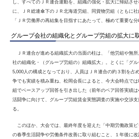
し、すべてのＪＲ連合運動を、組織の強化・拡大に帰結させ
に、ＪＲ総連傘下のＪＲ北海道労組、同貨物労組（ともに社
「ＪＲ労働界の再結集を目指すにあたって、極めて重要な分
グループ会社の組織化とグループ労組の拡大に
ＪＲ連合が進める組織拡大の当面の柱は、「他労組や無所
社の組織化・（グループ労組の）組織拡大」。とくに「グル
5,000人の構成となっており、人員はＪＲ連合の約３割を
争でも実績を積み重ね、松岡会長によると、今大会時点では8
組でベースアップ回答を引き出した（前年のベア回答実績は4
活闘争に向けて、グループ労組賃金実態調査の実施や交渉支
る。
このほか、大会では、最終年度を迎えた「中期労働政策ビジョ
の春季生活闘争や労働条件改善に取り組むこと、１年後に改