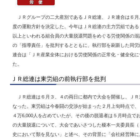
ＪＲグループの二大産別であるＪＲ総連、ＪＲ連合は６月上
度の運動方針を決定した。今年はＪＲ総連の主力労組である
以上といわれる組合員の大量脱退問題をめぐる労使関係の混
の「指導責任」を批判するとともに、執行部を刷新した同労
連合は「ＪＲ産業全体における労使関係の正常化・健全化に
た。
ＪＲ総連は東労組の前執行部を批判
ＪＲ総連は６月３、４の両日に都内で大会を開催し、ＪＲ
なった。東労組は今春闘の交渉が始まった２月上旬時点で、Ｊ
４万6,000人を占めていたが、その後の脱退者は５月時点でお
の大量脱退について、大会であいさつした榎本一夫委員長（
史において類を見ない」と述べ、その背景に「会社経営陣に