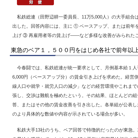
私鉄総連（田野辺耕一委員長、11万5,000人）の大手組
出した。回答内容には、主に ① ベースアップ、または前年を
上げ ③ 再雇用者等の賃上げ――など多様な改善がみられた
東急のベア１，５００円をはじめ各社で前年以
今春闘では、私鉄総連が統一要求として、月例基本給１人平
6,000円（ベースアップ分）の賃金引き上げを求めた。経
線人口や就学・就労人口の減少」などの経営環境やこれまで
張し、交渉は難航を極めたという。その結果、ほとんどの組
答、またはその他の賃金改善を引き出した。各単組が公表し
のより具体的な数値や内容が示されている場合が多い。
私鉄大手13社のうち、ベア回答で特徴的だったのが東急。