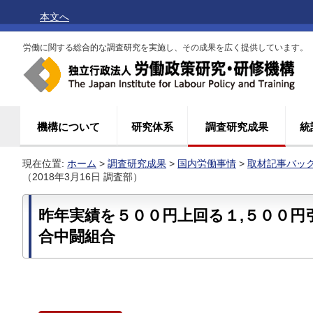
本文へ
労働に関する総合的な調査研究を実施し、その成果を広く提供しています。
機構について
研究体系
調査研究成果
統
現在位置:
ホーム
>
調査研究成果
>
国内労働事情
>
取材記事バッ
（2018年3月16日 調査部）
昨年実績を５００円上回る１,５００円
合中闘組合