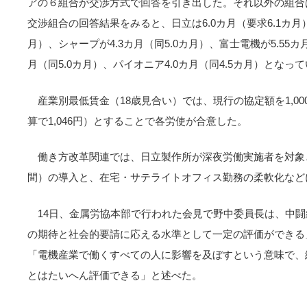
アの６組合が交渉方式で回答を引き出した。それ以外の組合
交渉組合の回答結果をみると、日立は6.0カ月（要求6.1カ月）、
月）、シャープが4.3カ月（同5.0カ月）、富士電機が5.55カ
月（同5.0カ月）、パイオニア4.0カ月（同4.5カ月）となっ
産業別最低賃金（18歳見合い）では、現行の協定額を1,000
算で1,046円）とすることで各労使が合意した。
働き方改革関連では、日立製作所が深夜労働実施者を対象
間）の導入と、在宅・サテライトオフィス勤務の柔軟化など
14日、金属労協本部で行われた会見で野中委員長は、中
の期待と社会的要請に応える水準として一定の評価ができる
「電機産業で働くすべての人に影響を及ぼすという意味で、
とはたいへん評価できる」と述べた。