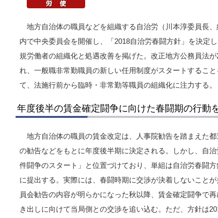
地方自治体の職員などを組織する自治労（川本淳委員長、約
内で中央委員会を開催し、「2018自治労春闘方針」を決定
規労働者の組織化と処遇改善を掲げた。改正地方公務員法が20
れ、一般職非常勤職員の新しい任用制度がスタートすること
て、法施行前から臨時・非常勤等職員の組織化に注力する。
年度後半の賃金確定闘争に向けた春闘期の行動
地方自治体の職員の賃金改定は、人事院勧告を踏まえた都
の勧告などをもとに年度後半期に決定される。しかし、自治
件闘争のスタート」と位置づけており、単組は自治労春闘方
に提出する。実際には、春闘時期に交渉が決着しないことが
員会勧告の内容が明らかになった秋以降、賃金確定闘争で再
き出しに向けて当局側との交渉を追い込む。ただ、方針は20