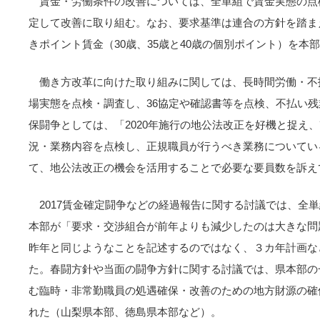
賃金・労働条件の改善については、全単組で賃金実態の点
定して改善に取り組む。なお、要求基準は連合の方針を踏ま
きポイント賃金（30歳、35歳と40歳の個別ポイント）を本
働き方改革に向けた取り組みに関しては、長時間労働・不
場実態を点検・調査し、36協定や確認書等を点検、不払い
保闘争としては、「2020年施行の地公法改正を好機と捉え
況・業務内容を点検し、正規職員が行うべき業務についてい
て、地公法改正の機会を活用することで必要な要員数を訴え
2017賃金確定闘争などの経過報告に関する討議では、全
本部が「要求・交渉組合が前年よりも減少したのは大きな問
昨年と同じようなことを記述するのではなく、３カ年計画な
た。春闘方針や当面の闘争方針に関する討議では、県本部の
む臨時・非常勤職員の処遇確保・改善のための地方財源の確
れた（山梨県本部、徳島県本部など）。