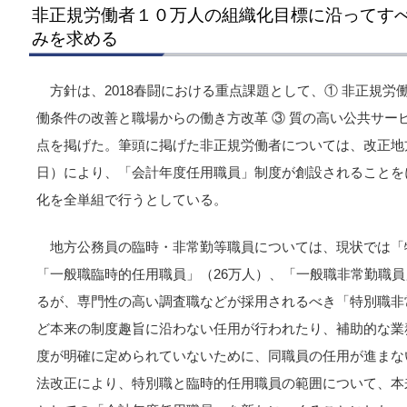
非正規労働者１０万人の組織化目標に沿ってす
みを求める
方針は、2018春闘における重点課題として、① 非正規労
働条件の改善と職場からの働き方改革 ③ 質の高い公共サー
点を掲げた。筆頭に掲げた非正規労働者については、改正地方
日）により、「会計年度任用職員」制度が創設されることを
化を全単組で行うとしている。
地方公務員の臨時・非常勤等職員については、現状では「
「一般職臨時的任用職員」（26万人）、「一般職非常勤職員
るが、専門性の高い調査職などが採用されるべき「特別職非
ど本来の制度趣旨に沿わない任用が行われたり、補助的な業
度が明確に定められていないために、同職員の任用が進まな
法改正により、特別職と臨時的任用職員の範囲について、本