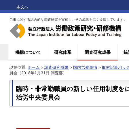
本文へ
労働に関する総合的な調査研究を実施し、その成果を広く提供しています。
機構について
研究体系
調査研究成果
統
現在位置:
ホーム
>
調査研究成果
>
国内労働事情
>
取材記事バッ
員会（2018年1月31日 調査部）
臨時・非常勤職員の新しい任用制度を
治労中央委員会