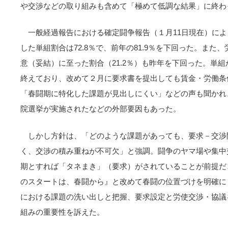
や交渉などの取り組みも含めて「極めて低調な結果」に終わ
一般経過報告における確定闘争報告（１月11日現在）によ
した単組割合は72.8％で、前年の81.9％を下回った。また、
意（妥結）に至った割合（21.2％）も昨年を下回った。単組
終えており、改めて２月に要求書を提出しても賃金・労働条
「春闘期に特化した課題が見出しにくい」などの声も聞かれ
院選挙が実施されたなどの外部要因もあった。
しかし方針は、「どのような課題があっても、要求－交渉
く、交渉の積み重ねが不可欠」と強調。闘争のヤマ場や集中
期とすれば「タネまき」（要求）がされていることが前提だ
のスタートは、春闘から』と改めて春闘の位置づけを明確に
における課題の洗い出しと把握、要求設定と労使交渉・協議
組みの重要性を訴えた。