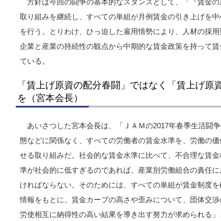
方針は今回の闘争の基本的なスタンスとして、「『賃金の
取り組みを継続し、すべての単組が月例賃金の引き上げを中
を行う。とりわけ、ひっ迫した雇用情勢により、人材の採用
企業と産業の持続性の観点から中期的な賃金政策を持って賃
ている。
「賃上げ原資の配分春闘」ではなく「賃上げ原
を（宮本会長）
あいさつした宮本会長は、「ＪＡＭの2017年春季生活闘
態などに関係なく、すべての労働者の賃金水準を、労働の価
せる取り組みだ。社会的な賃金水準に比べて、不合理な賃金
準が社会的に低すぎるのであれば、産業別労働組合の責任に
ければならない。そのためには、すべての単組が賃金制度を
情報をもとに、賃金カーブの高さや歪みについて、団体交渉
労使相互に納得性の高い結果を導き出す努力が求められる」