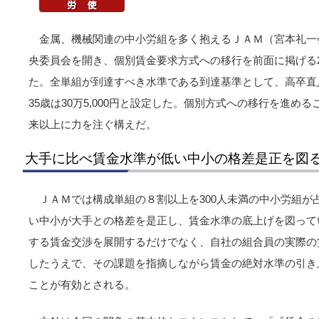
金属、機械関連の中小労組を多く抱えるＪＡＭ（宮本礼一会
央委員会を開き、個別賃金要求方式への移行を前面に掲げる2
た。全単組が到達すべき水準である到達基準として、高卒直入
35歳は30万5,000円と設定した。個別方式への移行を進め
来以上に力を注ぐ構えだ。
大手に比べ賃金水準が低い中小の格差是正を図
ＪＡＭでは構成単組の８割以上を300人未満の中小労組が
い中小が大手との格差を是正し、賃金水準の底上げを図って
する賃金交渉を展開するだけでなく、自社の組合員の実際の
したうえで、その課題を指摘しながら賃金の絶対水準の引き
ことが有効とされる。