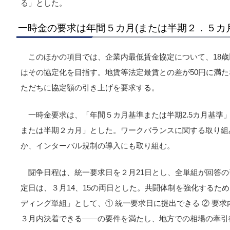
る」とした。
一時金の要求は年間５カ月(または半期２．５カ
このほかの項目では、企業内最低賃金協定について、18
はその協定化を目指す。地賃等法定最賃との差が50円に満
ただちに協定額の引き上げを要求する。
一時金要求は、「年間５カ月基準または半期2.5カ月基準
または半期２カ月」とした。ワークバランスに関する取り組
か、インターバル規制の導入にも取り組む。
闘争日程は、統一要求日を２月21日とし、全単組が回答
定日は、３月14、15の両日とした。共闘体制を強化するため
ディング単組」として、① 統一要求日に提出できる ② 要求
３月内決着できる――の要件を満たし、地方での相場の牽引