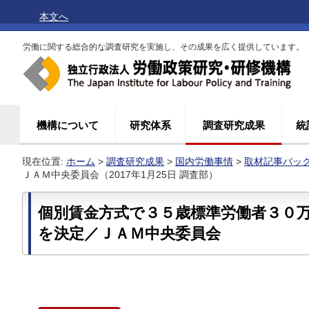
本文へ
労働に関する総合的な調査研究を実施し、その成果を広く提供しています。
機構について
研究体系
調査研究成果
統
現在位置:
ホーム
>
調査研究成果
>
国内労働事情
>
取材記事バッ
ＪＡＭ中央委員会（2017年1月25日 調査部）
個別賃金方式で３５歳標準労働者３０
を決定／ＪＡＭ中央委員会