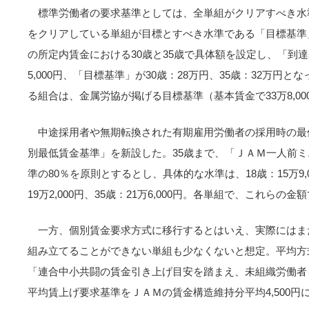
標準労働者の要求基準としては、全単組がクリアすべき水
をクリアしている単組が目標とすべき水準である「目標基準
の所定内賃金における30歳と35歳で具体額を設定し、「到達基
5,000円、「目標基準」が30歳：28万円、35歳：32万円
る組合は、金属労協が掲げる目標基準（基本賃金で33万8,0
中途採用者や無期転換された有期雇用労働者の採用時の最
別最低賃金基準」を新設した。35歳まで、「ＪＡＭ一人前
準の80％を原則とするとし、具体的な水準は、18歳：15万9,000
19万2,000円、35歳：21万6,000円。各単組で、これらの
一方、個別賃金要求方式に移行するとはいえ、実際にはま
組み立てることができない単組も少なくないと想定。平均方
「連合中小共闘の賃金引き上げ目安を踏まえ、未組織労働者
平均賃上げ要求基準をＪＡＭの賃金構造維持分平均4,500円に6