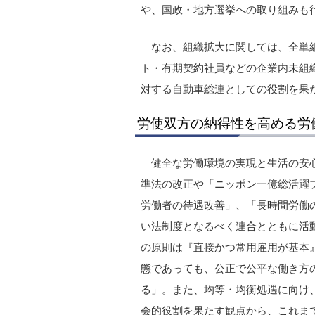
や、国政・地方選挙への取り組みも
なお、組織拡大に関しては、全単
ト・有期契約社員などの企業内未組織
対する自動車総連としての役割を果
労使双方の納得性を高める労
健全な労働環境の実現と生活の安
準法の改正や「ニッポン一億総活躍
労働者の待遇改善」、「長時間労働
い法制度となるべく連合とともに活
の原則は『直接かつ常用雇用が基本
態であっても、公正で公平な働き方
る」。また、均等・均衡処遇に向け
会的役割を果たす観点から、これま