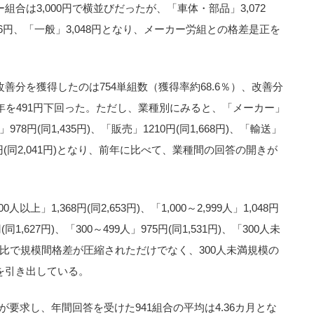
合は3,000円で横並びだったが、「車体・部品」3,072
986円、「一般」3,048円となり、メーカー労組との格差是正を
善分を獲得したのは754単組数（獲得率約68.6％）、改善分
、前年を491円下回った。ただし、業種別にみると、「メーカー」
」978円(同1,435円)、「販売」1210円(同1,668円)、「輸送」
,351円(同2,041円)となり、前年に比べて、業種間の回答の開きが
上」1,368円(同2,653円)、「1,000～2,999人」1,048円
円(同1,627円)、「300～499人」975円(同1,531円)、「300人未
り、前年比で規模間格差が圧縮されただけでなく、300人未満規模の
を引き出している。
組が要求し、年間回答を受けた941組合の平均は4.36カ月とな