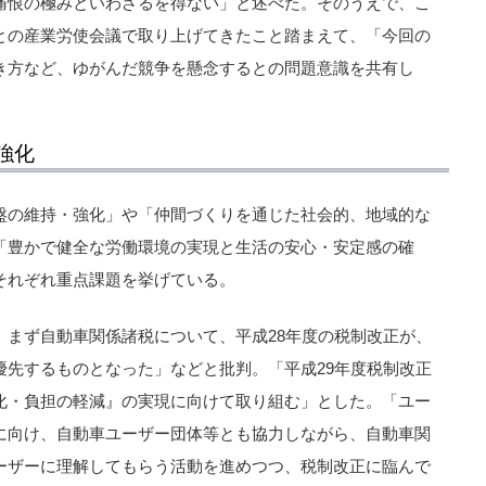
痛恨の極みといわざるを得ない」と述べた。そのうえで、こ
との産業労使会議で取り上げてきたこと踏まえて、「今回の
き方など、ゆがんだ競争を懸念するとの問題意識を共有し
強化
盤の維持・強化」や「仲間づくりを通じた社会的、地域的な
「豊かで健全な労働環境の実現と生活の安心・安定感の確
それぞれ重点課題を挙げている。
、まず自動車関係諸税について、平成28年度の税制改正が、
優先するものとなった」などと批判。「平成29年度税制改正
化・負担の軽減』の実現に向けて取り組む」とした。「ユー
に向け、自動車ユーザー団体等とも協力しながら、自動車関
ーザーに理解してもらう活動を進めつつ、税制改正に臨んで