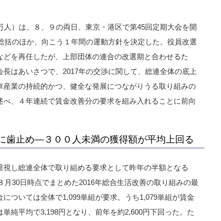
万人）は、８、９の両日、東京・港区で第45回定期大会を開
み総括のほか、向こう１年間の運動方針を決定した。役員改選
などを再任したが、上部団体の連合の改選期と合わせるた
長はあいさつで、2017年の交渉に関して、総連全体の底上
車産業の持続的かつ、健全な発展につながりうる取り組みの
述べ、４年連続で賃金改善分の要求を組み入れることに前向
に歯止め―３００人未満の獲得額が平均上回る
重視し総連全体で取り組める要求として昨年の半額となる
８月30日時点でまとめた2016年総合生活改善の取り組みの最
ついては全体で1,099単組が要求。うち1,079単組が賃金
純平均で3,198円となり、前年を約2,600円下回った。た