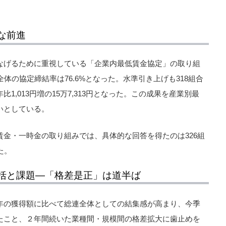
な前進
なげるために重視している「企業内最低賃金協定」の取り組
体の協定締結率は76.6%となった。水準引き上げも318組合
1,013円増の15万7,313円となった。この成果を産業別最
いとしている。
金・一時金の取り組みでは、具体的な回答を得たのは326組
た。
括と課題―「格差是正」は道半ば
年の獲得額に比べて総連全体としての結集感が高まり、今季
たこと、２年間続いた業種間・規模間の格差拡大に歯止めを