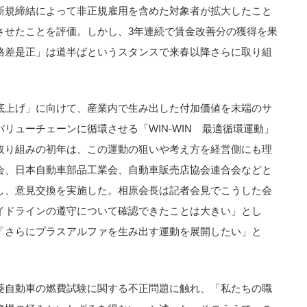
新規締結によって非正規雇用を含めた対象者が拡大したこと
させたことを評価。しかし、3年連続で賃金改善分の獲得を果
格差是正」は道半ばというスタンスで来春以降さらに取り組
底上げ」に向けて、産業内で生み出した付加価値を末端のサ
リューチェーンに循環させる「WIN-WIN 最適循環運動」
取り組みの初年は、この運動の狙いや考え方を経営側にも理
会、日本自動車部品工業会、自動車販売店協会連合会などと
し、意見交換を実施した。相原会長は記者会見でこうした会
イドラインの遵守について確認できたことは大きい」とし
「さらにプラスアルファを生み出す運動を展開したい」と
菱自動車の燃費試験に関する不正問題に触れ、「私たちの職