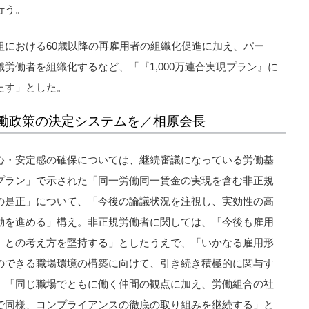
行う。
組における60歳以降の再雇用者の組織化促進に加え、パー
労働者を組織化するなど、「『1,000万連合実現プラン』に
たす」とした。
働政策の決定システムを／相原会長
心・安定感の確保については、継続審議になっている労働基
プラン」で示された「同一労働同一賃金の実現を含む非正規
の是正」について、「今後の論議状況を注視し、実効性の高
動を進める」構え。非正規労働者に関しては、「今後も雇用
』との考え方を堅持する」としたうえで、「いかなる雇用形
のできる職場環境の構築に向けて、引き続き積極的に関与す
、「同じ職場でともに働く仲間の観点に加え、労働組合の社
で同様、コンプライアンスの徹底の取り組みを継続する」と