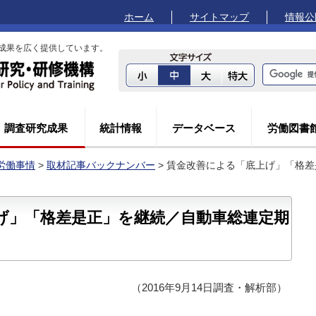
ホーム
サイトマップ
情報公
成果を広く提供しています。
調査研究成果
統計情報
データベース
労働図書
労働事情
>
取材記事バックナンバー
> 賃金改善による「底上げ」「格
げ」「格差是正」を継続／自動車総連定期
（2016年9月14日調査・解析部）