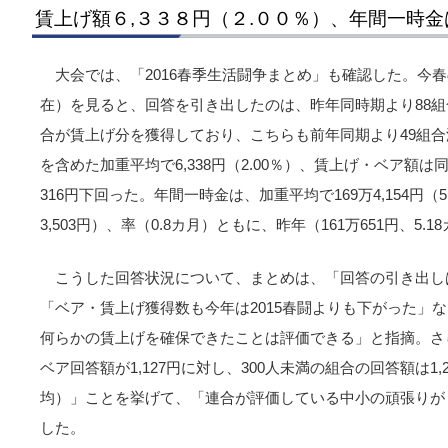
賃上げ額６,３３８円（２.００％）、年間一時金
大会では、「2016春季生活闘争まとめ」も確認した。今
在）を見ると、回答を引き出したのは、昨年同時期より88組合
合が賃上げ分を獲得しており、こちらも前年同期より49組
を含めた加重平均で6,338円（2.00％）、賃上げ・ベア額は同
316円下回った。年間一時金は、加重平均で169万4,154円（
3,503円）、率（0.8カ月）ともに、昨年（161万651円、5
こうした回答状況について、まとめは、「回答の引き出し
「ベア・賃上げ獲得数も今年は2015春闘よりも下がった」
何らかの賃上げを確保できたことは評価できる」と指摘。さら
ベア回答額が1,127円に対し、300人未満の組合の回答額は1
均）」ことを挙げて、「連合が評価している中小の頑張りが
した。