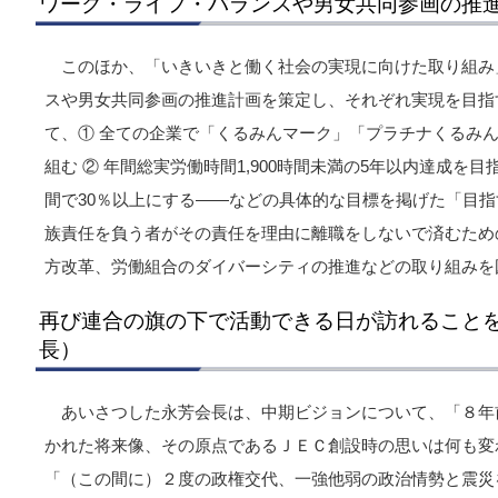
ワーク・ライフ・バランスや男女共同参画の推
このほか、「いきいきと働く社会の実現に向けた取り組み
スや男女共同参画の推進計画を策定し、それぞれ実現を目指す。
て、① 全ての企業で「くるみんマーク」「プラチナくるみ
組む ② 年間総実労働時間1,900時間未満の5年以内達成を目
間で30％以上にする――などの具体的な目標を掲げた「目
族責任を負う者がその責任を理由に離職をしないで済むため
方改革、労働組合のダイバーシティの推進などの取り組みを
再び連合の旗の下で活動できる日が訪れること
長）
あいさつした永芳会長は、中期ビジョンについて、「８年
かれた将来像、その原点であるＪＥＣ創設時の思いは何も変
「（この間に）２度の政権交代、一強他弱の政治情勢と震災