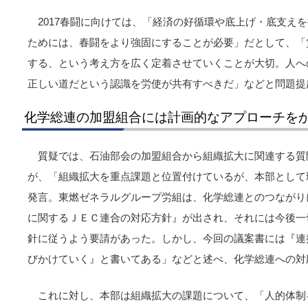
2017春闘に向けては、「経済の好循環や底上げ・底支え
ためには、春闘をより強固にすることが必要」だとして、「
する、という考え方を広く定着させていくことが大切。人へ
正しい道だという認識を労使が共有すべきだ」などと問題提
化学総連の加盟組合には計画的なアプローチを
質疑では、石油部会の加盟組合から組織拡大に関連する質
が、「組織拡大を重点課題と位置付けているが、本部として
発言。東燃ゼネラルグループ労組は、化学総連とのつながり
に関するＪＥＣ連合の対応方針』が出され、それには今後一
針に従うよう要請があった。しかし、今回の議案書には『連
びかけていく』と書いてある」などと述べ、化学総連への対
これに対し、本部は組織拡大の課題について、「人的体制