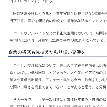
円（0.18ポイント）上回る。
回答状況を詳しくみると、前年実績と比較可能な142組合の単
円下回る。率では95組合の比較で、前年比0.18ポイントマイ
パートやアルバイトなどの非正規雇用については、時間額
平均額は16.4円、月額では21件で平均7,601円となっている
企業の将来も見据えた粘り強い交渉を
こうした交渉状況について、井上久全労連事務局長は記者
遠く及ばない低額回答にとどまった。大企業にベア半額の回
確立や要求提出状況、アンケート集約も含め、昨年より少し
な闘いで弱さを克服できていないことがあると思う」と分析
その一方で、「（第一次回答は）ほぼ昨年並み・微減の状
能。深刻化している人手不足や非正規の課題を取り上げて、