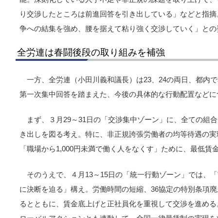
り交渉したところは前進回答を引き出している」などと指摘
争への結集を強め、腰を据えて粘り強く交渉していく」との
全労連は春闘後段の取り組みを補強
一方、全労連（小田川義和議長）は23、24の両日、都内
第一次集中回答を踏まえた、今後の具体的な行動配置などに
まず、３月29～31日の「交渉集中ゾーン」に、全ての組
き出しを図る考え。特に、非正規誇張労働者の均等待遇の実
「職場から1,000円未満で働く人をなくす」ために、最低
そのうえで、４月13～15日の「統一行動ゾーン」では、
に決断を迫る」構え。労働時間の短縮、36協定の特別条項
るとともに、賃金底上げと正社員化を重視して交渉を進める