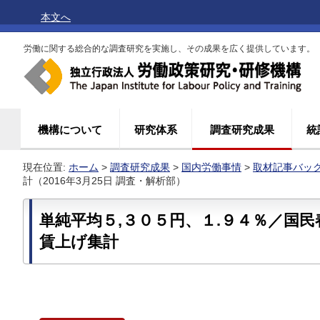
本文へ
労働に関する総合的な調査研究を実施し、その成果を広く提供しています。
機構について
研究体系
調査研究成果
統
現在位置:
ホーム
>
調査研究成果
>
国内労働事情
>
取材記事バッ
計（2016年3月25日 調査・解析部）
単純平均５,３０５円、１.９４％／国
賃上げ集計