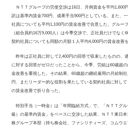
ＮＴＴグループの労使交渉は16日、月例賃金を平均1,60
訳は基準内賃金700円、成果手当900円としている。また
社員についても平均1,100円の賃金改善で合意した。グル
（組合員約16万9,000人）は今季交渉で、正社員だけでなく
契約社員についても同額の月額１人平均4,000円の賃金改善
昨年は正社員に対して2,400円の回答で収束したものの
に対する回答がゼロだったことから、今季、労組は60歳超
金改善を重視した。その結果、60歳超の継続雇用の月給制社員
円、またリーダー的な役割を果たしている契約社員に対しても
の賃金改善で折り合った。
特別手当（一時金）は「年間臨給方式」で、「ＮＴＴグル
級）の基準内賃金」をベースに交渉した結果、ＮＴＴ東日本14
株グループ本部（持ち株会社、ファシリティーズ、コムウエア）