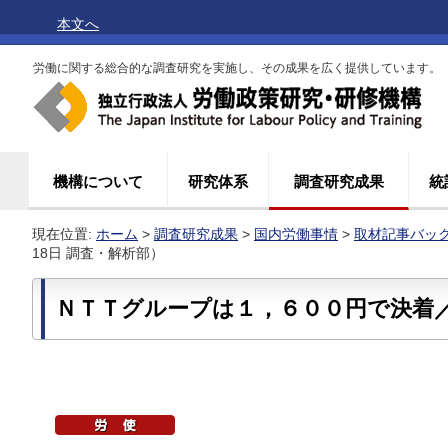
本文へ
労働に関する総合的な調査研究を実施し、その成果を広く提供しています。
機構について
研究体系
調査研究成果
統
現在位置:
ホーム
>
調査研究成果
>
国内労働事情
>
取材記事バッ
18日 調査・解析部）
ＮＴＴグループは１，６００円で決着