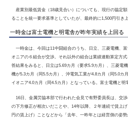
産業別最低賃金（18歳見合い）についても、現行の協定額を2
ることを統一要求基準としていたが、最終的に1,500円引き
一時金は富士電機と明電舎が昨年実績を上回る
一時金は、今回は11中闘組合のうち、日立、三菱電機、
オニアの６組合が交渉。それ以外の組合は業績連動算定方式
答結果をみると、日立は5.69カ月（要求5.9カ月）、三菱電機が
機が5.3カ月（同5.5カ月）、沖電気工業が4.8カ月（同5.0カ
イオニア4.0カ月（同4.5カ月）となっている。富士電機と
16日、金属労協本部で行われた会見で有野委員長は、交
の下方修正が相次いだことや、14年以降、２年連続で賃上げを
円の賃上げ）ことなどから「去年、一昨年とは経営側の姿勢