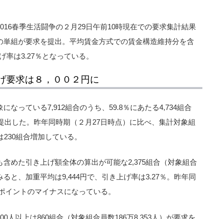
016春季生活闘争の２月29日午前10時現在での要求集計結果
の単組が要求を提出。平均賃金方式での賃金構造維持分を含
げ率は3.27％となっている。
げ要求は８，００２円に
っている7,912組合のうち、59.8％にあたる4,734組合
を提出した。昨年同時期（２月27日時点）に比べ、集計対象組
は230組合増加している。
含めた引き上げ額全体の算出が可能な2,375組合（対象組合
をみると、加重平均は9,444円で、引き上げ率は3.27％。昨年同
.47ポイントのマイナスになっている。
人以上は860組合（対象組合員数186万8,353人）が要求を