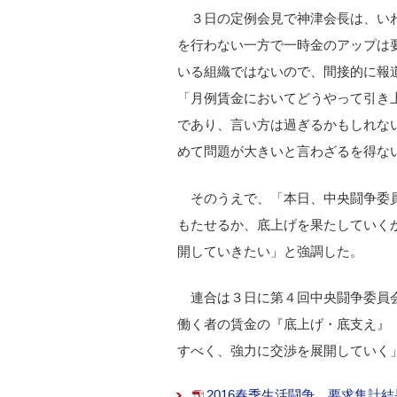
３日の定例会見で神津会長は、い
を行わない一方で一時金のアップは
いる組織ではないので、間接的に報
「月例賃金においてどうやって引き
であり、言い方は過ぎるかもしれな
めて問題が大きいと言わざるを得な
そのうえで、「本日、中央闘争委
もたせるか、底上げを果たしていく
開していきたい」と強調した。
連合は３日に第４回中央闘争委員
働く者の賃金の『底上げ・底支え』
すべく、強力に交渉を展開していく
2016春季生活闘争 要求集計