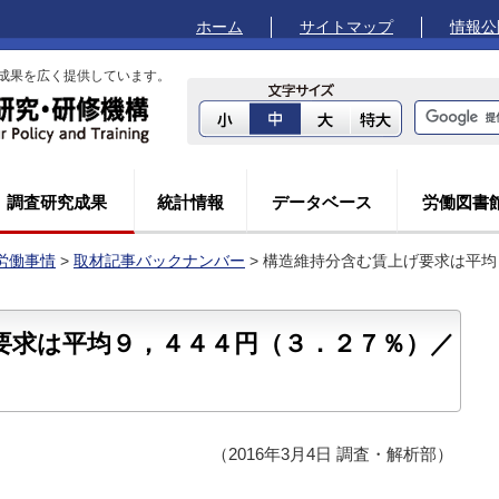
ホーム
サイトマップ
情報公
成果を広く提供しています。
調査研究成果
統計情報
データベース
労働図書
労働事情
>
取材記事バックナンバー
> 構造維持分含む賃上げ要求は平
要求は平均９，４４４円（３．２７％）／
（2016年3月4日 調査・解析部）