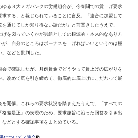
わゆる３大メガバンクの労働組合が、今春闘での賃上げ要求
要求する、と報じられていることに言及。「連合に加盟して
道を通じてしか知り得ない話だが」と前置きしたうえで、
上げを図っていくかが労組としての根源的・本来的なあり方
いが、自分のところはボーナスを上げればいいというのは極
い」などと批判した。
員会で確認したが、月例賃金でどうやって賃上げの広がりを
か。改めて気を引き締めて、徹底的に底上げにこだわって展
会を開催。これらの要求状況を踏まえたうえで、「すべての
『格差是正』の実現のため、要求趣旨に沿った回答を引き出
」などとする確認事項をまとめている。
結果について／連合