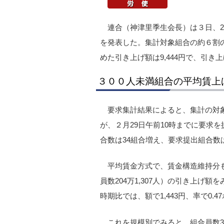
連合（神津里季生会長）は３日、2
を発表した。集計対象組合の約６割
めた引き上げ額は9,444円で、引き上
３００人未満組合の平均賃上
要求集計結果によると、集計の対象にな
が、２月29日午前10時までに要求
合数は34組合増え、要求提出組合数
平均賃金方式で、賃金構造維持分も
員数204万1,307人）の引き上げ額
時期比では、額で1,443円、率で0
これを規模別でみると、組合員数300