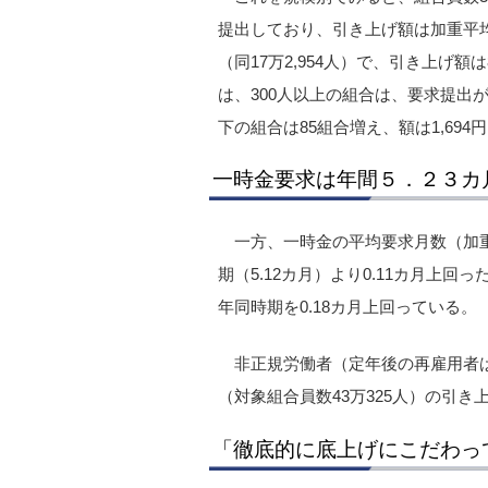
提出しており、引き上げ額は加重平均で9
（同17万2,954人）で、引き上げ額
は、300人以上の組合は、要求提出が21
下の組合は85組合増え、額は1,694
一時金要求は年間５．２３カ
一方、一時金の平均要求月数（加重平
期（5.12カ月）より0.11カ月上回っ
年同時期を0.18カ月上回っている。
非正規労働者（定年後の再雇用者は
（対象組合員数43万325人）の引き
「徹底的に底上げにこだわっ