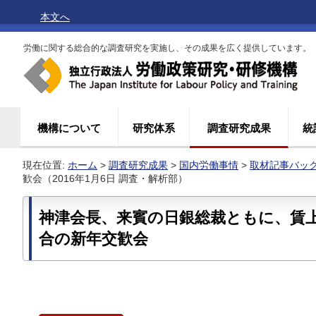
本文へ
労働に関する総合的な調査研究を実施し、その成果を広く提供しています。
機構について
研究体系
調査研究成果
統
現在位置:
ホーム
>
調査研究成果
>
国内労働事情
>
取材記事バッ
歓会（2016年1月6日 調査・解析部）
神津会長、来賓の日銀総裁ともに、賃
合の新年交歓会