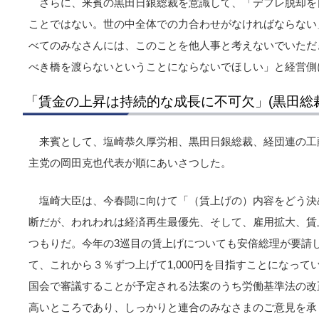
さらに、来賓の黒田日銀総裁を意識して、「デフレ脱却を
ことではない。世の中全体での力合わせがなければならない
べてのみなさんには、このことを他人事と考えないでいただ
べき橋を渡らないということにならないでほしい」と経営側
「賃金の上昇は持続的な成長に不可欠」(黒田総裁
来賓として、塩崎恭久厚労相、黒田日銀総裁、経団連の工
主党の岡田克也代表が順にあいさつした。
塩崎大臣は、今春闘に向けて「（賃上げの）内容をどう決
断だが、われわれは経済再生最優先、そして、雇用拡大、賃
つもりだ。今年の3巡目の賃上げについても安倍総理が要請
て、これから３％ずつ上げて1,000円を目指すことになっ
国会で審議することが予定される法案のうち労働基準法の改
高いところであり、しっかりと連合のみなさまのご意見を承