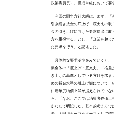
政策委員長）、構成単組において要
今回の闘争方針大綱は、まず、『
引き続き賃金の底上げ・底支えの取
金の引き上げに向けた要求提出に取
方を重視する」とし、「企業を超え
た要求を行う」と記述した。
具体的な要求基準をみていくと、
業全体の「底上げ・底支え」「格差
き上げの基準としている方針を踏ま
めの賃金水準の引上げ額について、6
に過年度物価上昇が据えられていな
ら、「なお、ここでは消費者物価上
あわせて明記した。基本的考え方で
者』の現行カーブをベースとして確