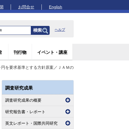
開
お問合せ
English
ヘルプ
館
刊行物
イベント・講座
０円を要求基準とする方針原案／ＪＡＭの
調査研究成果
調査研究成果の概要
研究報告書・レポート
英文レポート・国際共同研究