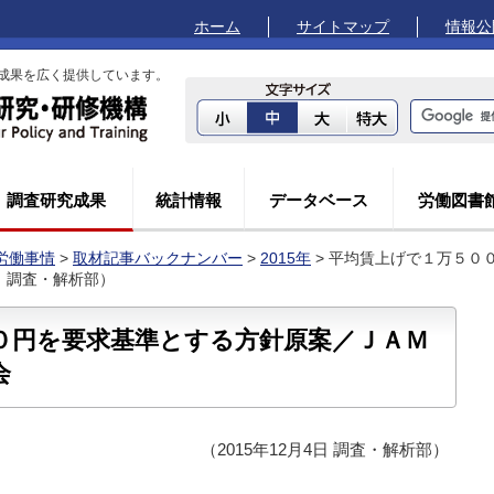
ホーム
サイトマップ
情報公
成果を広く提供しています。
調査研究成果
統計情報
データベース
労働図書
労働事情
>
取材記事バックナンバー
>
2015年
> 平均賃上げで１万５０
日 調査・解析部）
０円を要求基準とする方針原案／ＪＡＭ
会
（2015年12月4日 調査・解析部）