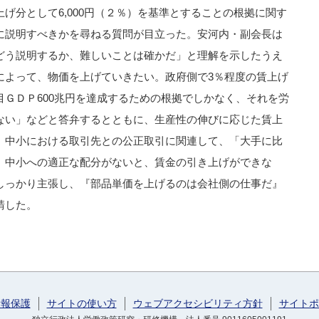
げ分として6,000円（２％）を基準とすることの根拠に関す
に説明すべきかを尋ねる質問が目立った。安河内・副会長は
どう説明するか、難しいことは確かだ」と理解を示したうえ
によって、物価を上げていきたい。政府側で3％程度の賃上げ
ＧＤＰ600兆円を達成するための根拠でしかなく、それを労
ない」などと答弁するとともに、生産性の伸びに応じた賃上
、中小における取引先との公正取引に関連して、「大手に比
、中小への適正な配分がないと、賃金の引き上げができな
しっかり主張し、『部品単価を上げるのは会社側の仕事だ』
請した。
情報保護
サイトの使い方
ウェブアクセシビリティ方針
サイトポ