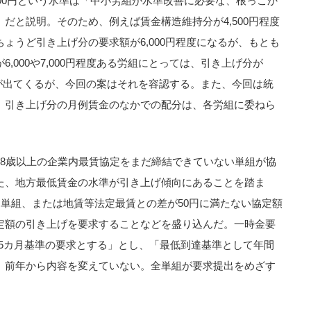
500円という水準は「中小労組が水準改善に必要な、根っこか
だと説明。そのため、例えば賃金構造維持分が4,500円程度
ょうど引き上げ分の要求額が6,000円程度になるが、もとも
,000や7,000円程度ある労組にとっては、引き上げ分が
ケースが出てくるが、今回の案はそれを容認する。また、今回は統
、引き上げ分の月例賃金のなかでの配分は、各労組に委ねら
18歳以上の企業内最賃協定をまだ締結できていない単組が協
た、地方最低賃金の水準が引き上げ傾向にあることを踏ま
る単組、または地賃等法定最賃との差が50円に満たない協定額
定額の引き上げを要求することなどを盛り込んだ。一時金要
.5カ月基準の要求とする」とし、「最低到達基準として年間
、前年から内容を変えていない。全単組が要求提出をめざす
。