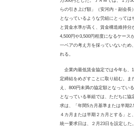
万500円とした。ＪＡＭでは、１万
らの引き上げ額」（安河内・副会長）
となっているような労組にとってはち
と賃金水準が高く、賃金構造維持分が6
4,500円や3,500円程度になる
一ベアの考え方を採っていないため
れる。
企業内最低賃金協定では今年も、
定締結をめざすことに取り組む。ま
え、800円未満の協定額となってい
となっている単組では、ただちに協
求は、「年間5カ月基準または半期2
４カ月または半期２カ月とする」と
統一要求日は、２月23日を設定した