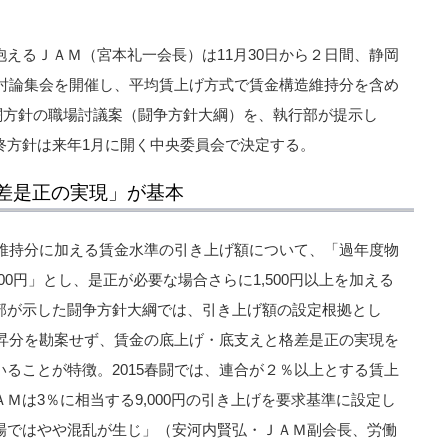
えるＪＡＭ（宮本礼一会長）は11月30日から２日間、静岡
央討論集会を開催し、平均賃上げ方式で賃金構造維持分を含め
6春闘方針の職場討議案（闘争方針大綱）を、執行部が提示し
終方針は来年1月に開く中央委員会で決定する。
差是正の実現」が基本
造維持分に加える賃金水準の引き上げ額について、「過年度物
00円」とし、是正が必要な場合さらに1,500円以上を加える
部が示した闘争方針大綱では、引き上げ額の設定根拠とし
上昇分を勘案せず、賃金の底上げ・底支えと格差是正の実現を
ることが特徴。2015春闘では、連合が２％以上とする賃上
Ｍは3％に相当する9,000円の引き上げを要求基準に設定し
場ではやや混乱が生じ」（安河内賢弘・ＪＡＭ副会長、労働