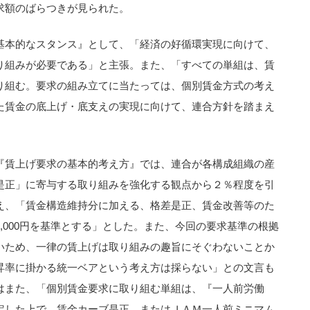
求額のばらつきが見られた。
基本的なスタンス』として、「経済の好循環実現に向けて、
り組みが必要である」と主張。また、「すべての単組は、賃
り組む。要求の組み立てに当たっては、個別賃金方式の考え
た賃金の底上げ・底支えの実現に向けて、連合方針を踏まえ
『賃上げ要求の基本的考え方』では、連合が各構成組織の産
是正」に寄与する取り組みを強化する観点から２％程度を引
え、「賃金構造維持分に加える、格差是正、賃金改善等のた
,000円を基準とする」とした。また、今回の要求基準の根拠
いため、一律の賃上げは取り組みの趣旨にそぐわないことか
昇率に掛かる統一ベアという考え方は採らない」との文言も
はまた、「個別賃金要求に取り組む単組は、『一人前労働
定した上で、賃金カーブ是正、またはＪＡＭ一人前ミニマム