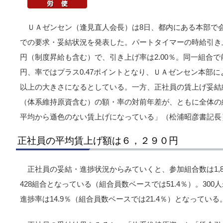
ＵＡゼンセン（逢見直人会長）は8日、都内にある本部で会
での要求・妥結状況を発表した。パートタイマーの時給引き上
円（制度昇給も含む）で、引き上げ率は2.00％。同一組合で
円、率ではプラス0.47ポイントとなり、ＵＡゼンセン本部に
以上の大きさになるとしている。一方、正社員の賃上げ妥結結
（体系維持原資含む）の額・率の対前年差が、ともに全体の
平均から遜色のない賃上げになっている」（松浦昭彦書記長
正社員の平均賃上げ額は６，２９０円
正社員の妥結・進捗状況からみていくと、参加組合数は1,84
428組合となっている（組合員数ベースでは51.4％）。30
進捗率は14.9％（組合員数ベースでは21.4％）となっている