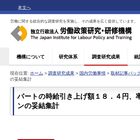
本文へ
労働に関する総合的な調査研究を実施し、その成果を広く提供しています。
機構について
研究体系
調査研究成果
統
現在位置:
ホーム
>
調査研究成果
>
国内労働事情
>
取材記事バッ
の妥結集計
パートの時給引き上げ額１８．４円、
ンの妥結集計