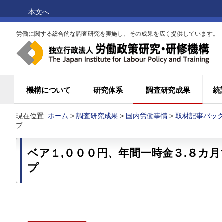
本文へ
労働に関する総合的な調査研究を実施し、その成果を広く提供しています。
機構について
研究体系
調査研究成果
統
現在位置:
ホーム
>
調査研究成果
>
国内労働事情
>
取材記事バッ
プ
ベア１,０００円、年間一時金３.８カ
プ