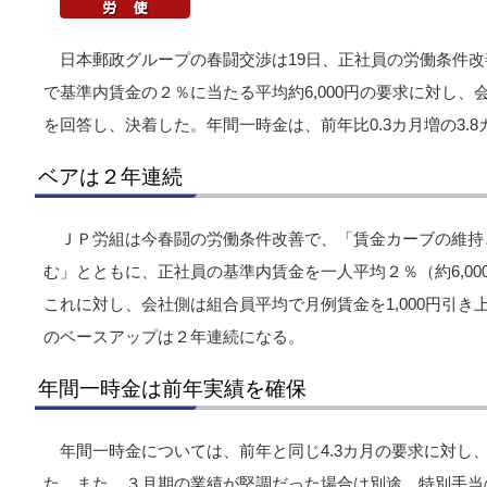
日本郵政グループの春闘交渉は19日、正社員の労働条件
で基準内賃金の２％に当たる平均約6,000円の要求に対し、会
を回答し、決着した。年間一時金は、前年比0.3カ月増の3.
ベアは２年連続
ＪＰ労組は今春闘の労働条件改善で、「賃金カーブの維持
む」とともに、正社員の基準内賃金を一人平均２％（約6,0
これに対し、会社側は組合員平均で月例賃金を1,000円引
のベースアップは２年連続になる。
年間一時金は前年実績を確保
年間一時金については、前年と同じ4.3カ月の要求に対し、前
た。また、３月期の業績が堅調だった場合は別途、特別手当