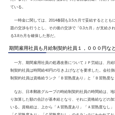
ている。
一時金に関しては、2014春闘も3.5カ月で妥結するとと
題の交渉を行うとし、その後の交渉で「0.3カ月」が支給さ
る3.8カ月を確保した形だ。
期間雇用社員も月給制契約社員１，０００円な
一方、期間雇用社員の処遇改善についてＪＰ労組は、月給制
制契約社員は時間給40円の引き上げなどを要求した。会社側は
制契約社員は資格給ランク「Ｂ習熟度あり」と「Ｂ習熟度な
なお、日本郵政グループの時給制契約社員の時間給は、地
り加算した額の合計が基本給となり、それに資格給などの加
いる。資格給は、上から「Ａ習熟度あり」「Ａ習熟度なし」
「Ｃ習熟度あり」「Ｃ習熟度なし」の６ランクにわかれてお