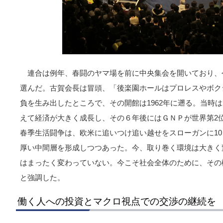
連合は例年、春闘のヤマ場を前に中央集会を開いており、
選んだ。古賀会長は冒頭、「後楽園ホールはプロレスやボク
負を生み出したところで、その開館は1962年に遡る。当時
えて経済が大きく成長し、その６年後にはＧＮＰが世界第2
春季生活闘争は、欧米に追いつけ追い越せをスローガンに1
厚い中間層を形成しつつあった。今、取り巻く環境は大きく
はまったく変わっていない。今こそ社会全体のために、その
と強調した。
働く人への投資とマクロ視点での交渉の継続を