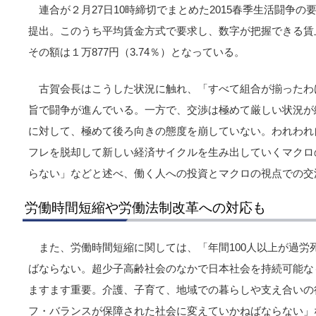
連合が２月27日10時締切でまとめた2015春季生活闘争の要
提出。このうち平均賃金方式で要求し、数字が把握できる賃上
その額は１万877円（3.74％）となっている。
古賀会長はこうした状況に触れ、「すべて組合が揃ったわ
旨で闘争が進んでいる。一方で、交渉は極めて厳しい状況が
に対して、極めて後ろ向きの態度を崩していない。われわれ
フレを脱却して新しい経済サイクルを生み出していくマクロ
らない」などと述べ、働く人への投資とマクロの視点での交
労働時間短縮や労働法制改革への対応も
また、労働時間短縮に関しては、「年間100人以上が過労
ばならない。超少子高齢社会のなかで日本社会を持続可能な
ますます重要。介護、子育て、地域での暮らしや支え合いの
フ・バランスが保障された社会に変えていかねばならない」