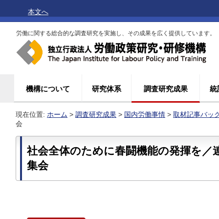
本文へ
労働に関する総合的な調査研究を実施し、その成果を広く提供しています。
機構について
研究体系
調査研究成果
統
現在位置:
ホーム
>
調査研究成果
>
国内労働事情
>
取材記事バッ
会
社会全体のために春闘機能の発揮を／
集会