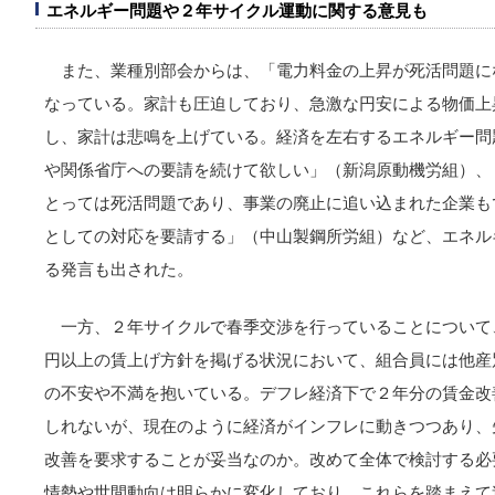
エネルギー問題や２年サイクル運動に関する意見も
また、業種別部会からは、「電力料金の上昇が死活問題に
なっている。家計も圧迫しており、急激な円安による物価上
し、家計は悲鳴を上げている。経済を左右するエネルギー問
や関係省庁への要請を続けて欲しい」（新潟原動機労組）、
とっては死活問題であり、事業の廃止に追い込まれた企業も
としての対応を要請する」（中山製鋼所労組）など、エネル
る発言も出された。
一方、２年サイクルで春季交渉を行っていることについて、
円以上の賃上げ方針を掲げる状況において、組合員には他産
の不安や不満を抱いている。デフレ経済下で２年分の賃金改
しれないが、現在のように経済がインフレに動きつつあり、
改善を要求することが妥当なのか。改めて全体で検討する必
情勢や世間動向は明らかに変化しており、これらを踏まえて