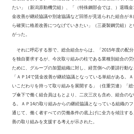
たい」（新潟原動機労組）、「（特殊鋼部会では、）退職金
金改善が継続協議や別途協議など回答が見送られた組合が８
ら確実に格差改善につなげていきたい」（三菱製鋼労組）と
がった。
それに呼応する形で、総合組合からは、「2015年度の配
を独自要求するが、今次取り組みの柱である業種別組合の労
ために、グループの加盟組織に対し、経営側への要請行動な
「ＡＰ14で賃金改善が継続協議となっている単組がある。Ａ
いこだわりを持って取り組みを展開する」（住重労連）「総
プ傘下で働く組合員はもとより、二次三次も含め、組合のな
る。ＡＰ14の取り組みからの継続協議となっている組織の
通じて、働く者すべての労働条件の底上げに全力を傾注する
善の取り組みを支援する考えが示された。