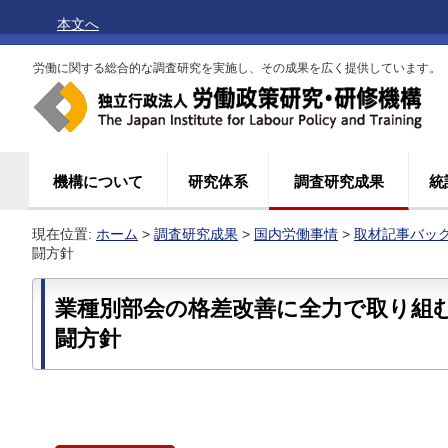
本文へ
労働に関する総合的な調査研究を実施し、その成果を広く提供しています。
機構について
研究体系
調査研究成果
統
現在位置:
ホーム
>
調査研究成果
>
国内労働事情
>
取材記事バッ
闘方針
業種別部会の格差改善に全力で取り組
闘方針