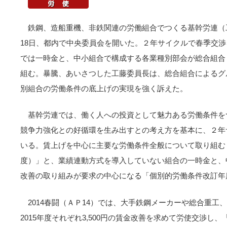
鉄鋼、造船重機、非鉄関連の労働組合でつくる基幹労連（工藤
18日、都内で中央委員会を開いた。２年サイクルで春季交渉
では一時金と、中小組合で構成する各業種別部会が総合組合
組む。暴騰、あいさつした工藤委員長は、総合組合によるグ
別組合の労働条件の底上げの実現を強く訴えた。
基幹労連では、働く人への投資として魅力ある労働条件を
競争力強化との好循環を生み出すとの考え方を基本に、２年
いる。賃上げを中心に主要な労働条件全般について取り組む
度）」と、業績連動方式を導入していない組合の一時金と、
改善の取り組みが要求の中心になる「個別的労働条件改訂年
2014春闘（ＡＰ14）では、大手鉄鋼メーカーや総合重工、
2015年度それぞれ3,500円の賃金改善を求めて労使交渉し、「14