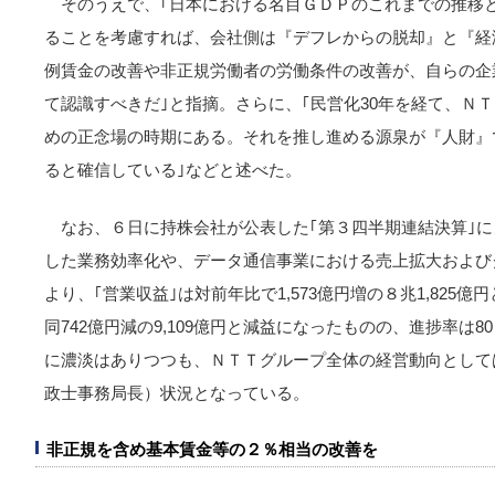
そのうえで、｢日本における名目ＧＤＰのこれまでの推移
ることを考慮すれば、会社側は『デフレからの脱却』と『経
例賃金の改善や非正規労働者の労働条件の改善が、自らの企
て認識すべきだ｣と指摘。さらに、｢民営化30年を経て、Ｎ
めの正念場の時期にある。それを推し進める源泉が『人財』
ると確信している｣などと述べた。
なお、６日に持株会社が公表した｢第３四半期連結決算｣
した業務効率化や、データ通信事業における売上拡大および
より、｢営業収益｣は対前年比で1,573億円増の８兆1,825
同742億円減の9,109億円と減益になったものの、進捗率は
に濃淡はありつつも、ＮＴＴグループ全体の経営動向として
政士事務局長）状況となっている。
非正規を含め基本賃金等の２％相当の改善を