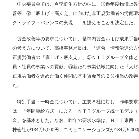
中央委員会では、今季闘争方針の柱に、①過年度物価上昇
善等、②「底上げ・底支え」に向けた非正規労働者の労働環
ク・ライフ・バランスの実現――を据えることを決定した。
賃金改善等の要求については、基準内賃金および成果手当6
の考え方について、高橋事務局長は、「連合・情報労連の方
正規労働者の『底上げ・底支え』、③ＮＴＴグループ全体と
員・社員の事業への貢献、⑤新たな事業領域に向けた『人財
正規労働者を含めた働く仲間の基本賃金等の２％相当の改善
た。
特別手当・一時金については、主要８社に対し、昨年要求
は、「年間臨給方式」による「ＮＴＴグループ統一モデル（
金」を基本とした。なお、昨年の要求水準は、ＮＴＴ東西・
株会社が134万5,000円、コミュニケーションズが134万5,0