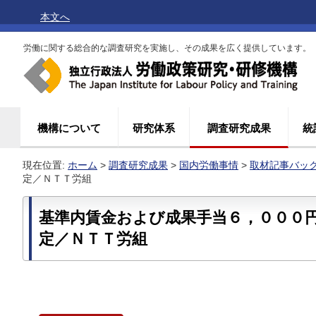
本文へ
労働に関する総合的な調査研究を実施し、その成果を広く提供しています。
機構について
研究体系
調査研究成果
統
現在位置:
ホーム
>
調査研究成果
>
国内労働事情
>
取材記事バッ
定／ＮＴＴ労組
基準内賃金および成果手当６，０００
定／ＮＴＴ労組