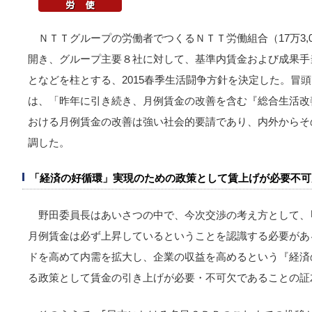
ＮＴＴグループの労働者でつくるＮＴＴ労働組合（17万3,
開き、グループ主要８社に対して、基準内賃金および成果手当
となどを柱とする、2015春季生活闘争方針を決定した。冒
は、「昨年に引き続き、月例賃金の改善を含む『総合生活改
おける月例賃金の改善は強い社会的要請であり、内外からそ
調した。
「経済の好循環」実現のための政策として賃上げが必要不可
野田委員長はあいさつの中で、今次交渉の考え方として、
月例賃金は必ず上昇しているということを認識する必要があ
ドを高めて内需を拡大し、企業の収益を高めるという『経済
る政策として賃金の引き上げが必要・不可欠であることの証