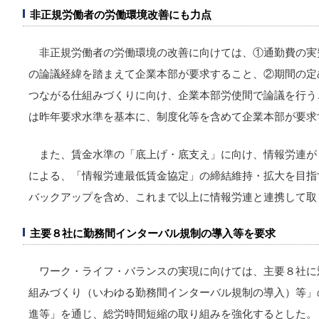
非正規労働者の労働環境改善にも力点
非正規労働者の労働環境の改善に向けては、①通勤費の実
の論議経緯を踏まえて企業本部が要求すること、②期間の定
つながる仕組みづくりに向け、企業本部労使間で論議を行う
は昨年要求水準を基本に、制度化等を含めて企業本部が要求
また、賃金水準の「底上げ・底支え」に向け、情報労連が
による、「情報労連最低賃金協定」の締結維持・拡大を目指
バックアップを含め、これまで以上に情報労連と連携して取
主要８社に勤務間インターバル規制の導入等を要求
ワーク・ライフ・バランスの実現に向けては、主要８社に
組みづくり（いわゆる勤務間インターバル規制の導入）等」
進等」を通じ、総労時間短縮の取り組みを強化するとした。