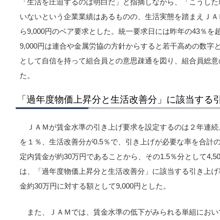
「生活を圧迫するのは明白だ」と指摘しながら、「こうした
いないという企業業績はあるものの、生活実態を踏まえＪＡ
ら9,000円のベア要求とした。統一要求日には昨年の43％
9,000円は連合や金属労協の方針からすると若干高めの数
として自信を持って組合員との意思疎通を図り、組合員総意
た。
「過年度物価上昇分と生活改善分」に該当する
ＪＡＭが賃金水準の引き上げ要求を設定するのは２年連続。
を１％、生活改善分が0.5％で、引き上げが必要な率を合計の
定内賃金が約30万円であることから、その1.5％分として4,
は、「過年度物価上昇分と生活改善分」に該当する引き上げ
金約30万円に対する額として9,000円とした。
また、ＪＡＭでは、賃金水準の低下がみられる単組において