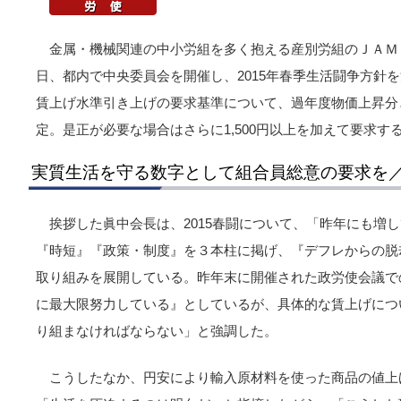
金属・機械関連の中小労組を多く抱える産別労組のＪＡＭ（
日、都内で中央委員会を開催し、2015年春季生活闘争方針
賃上げ水準引き上げの要求基準について、過年度物価上昇分と
定。是正が必要な場合はさらに1,500円以上を加えて要求す
実質生活を守る数字として組合員総意の要求を
挨拶した眞中会長は、2015春闘について、「昨年にも増
『時短』『政策・制度』を３本柱に掲げ、『デフレからの脱
取り組みを展開している。昨年末に開催された政労使会議で
に最大限努力している』としているが、具体的な賃上げにつ
り組まなければならない」と強調した。
こうしたなか、円安により輸入原材料を使った商品の値上