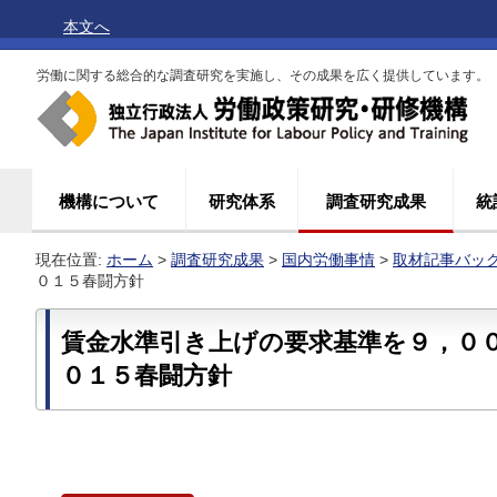
本文へ
労働に関する総合的な調査研究を実施し、その成果を広く提供しています。
機構について
研究体系
調査研究成果
統
現在位置:
ホーム
>
調査研究成果
>
国内労働事情
>
取材記事バッ
０１５春闘方針
賃金水準引き上げの要求基準を９，０
０１５春闘方針