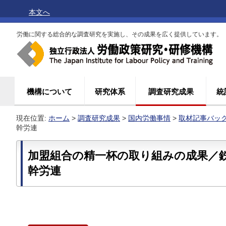
本文へ
労働に関する総合的な調査研究を実施し、その成果を広く提供しています。
機構について
研究体系
調査研究成果
統
現在位置:
ホーム
>
調査研究成果
>
国内労働事情
>
取材記事バッ
幹労連
加盟組合の精一杯の取り組みの成果／
幹労連