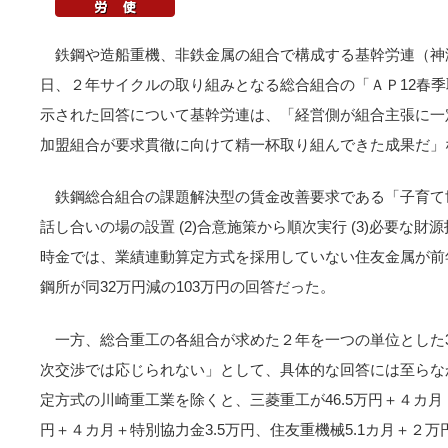
鉄鋼や造船重機、非鉄金属の組合で構成する基幹労連（神津里
日、２年サイクルの取り組みとなる総合組合の「ＡＰ12春
示された回答について基幹労連は、「経営側が組合主張に一
加盟組合が要求貫徹に向けて精一杯取り組んできた成果だ」
鉄鋼総合組合の課題解決型の賃金改善要求である「子育て世
話し合いの場の設置 (2)合意施策から順次実行 (3)必要な
時金では、業績連動算定方式を採用していない住友金属が前年
鋼所が同32万円減の103万円の回答だった。
一方、総合重工の各組合が求めた２年を一つの単位とした3
次交渉では応じられない」として、具体的な回答には至らな
定方式の川崎重工業を除くと、三菱重工が46.5万円＋４カ月
円＋４カ月＋特別協力金3.5万円、住友重機械5.1カ月＋２