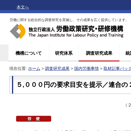
本文へ
労働に関する総合的な調査研究を実施し、その成果を広く提供しています。
機構について
研究体系
調査研究成果
統
現在位置:
ホーム
>
調査研究成果
>
国内労働事情
>
取材記事バッ
５,０００円の要求目安を提示／連合の
（