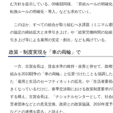
む方針を提示している。09春闘同様、「昇給ルールの明確
転換ルールの明確化・導入」なども求めていく。
このほか、すべての組合が取り組むべき課題（ミニマム運
の協定の締結拡大と水準引き上げ」や「総実労働時間の短縮
引き上げ等による雇用の安定・創出」なども掲げている。
政策・制度実現を「車の両輪」で
一方、古賀会長は、賃金水準の維持・改善と併せて、政権
組みを2010闘争の「車の両輪」と位置づけたことも強調し
た「雇用と生活のセーフティネットの拡充」や「生活者重視
きくなっているだけに、春季交渉期における政策制度要求の
する構え。古賀会長は、「ナショナルセンターとして、社会
営者団体などとの意見交換、政府との政策協議、2010年度
などとの連携を図る」と訴えた。