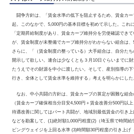
闘争方針は、「賃金水準の低下を阻止するため、賃金カー
起。このなかで、5,000円の基本目標を初めて示した。こ
「定期昇給制度があり、賃金カーブ維持分を労使確認できて
が、賃金制度が未整備でカーブ維持分がわからない組合は、5
さらに、「（賃金制度の整っている）大手組合は、自分たち
開示して欲しい。連合は少なくとも３月10日ぐらいまでに
たうえでその財源を中小に渡したい。そして、産別指導の下
行き、全体として賃金水準を維持する」考えを明らかにした
なお、中小共闘の方針は、賃金カーブの算定が困難な組合の
（賃金カーブ確保相当分目安4,500円＋賃金改善分500円
待遇改善に関してはパート共闘が、地域別最低賃金の引き上
などを勘案して、(1)絶対額1,000円程度(2)（埼玉県で時間
ビングウェイジを上回る水準 (3)時間額30円程度の引き上