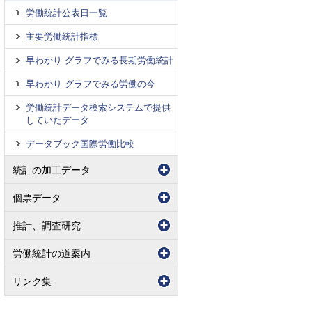
労働統計公表日一覧
主要労働統計指標
早わかり グラフでみる長期労働統計
早わかり グラフでみる労働の今
労働統計データ検索システムで提供
していたデータ
データブック国際労働比較
統計の加工データ
個票データ
推計、調査研究
労働統計の道案内
リンク集