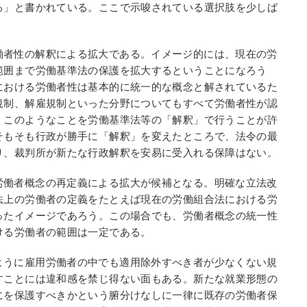
る」と書かれている。ここで示唆されている選択肢を少しば
働者性の解釈による拡大である。イメージ的には、現在の労
範囲まで労働基準法の保護を拡大するということになろう
における労働者性は基本的に統一的な概念と解されているた
規制、解雇規制といった分野についてもすべて労働者性が認
、このようなことを労働基準法等の「解釈」で行うことが許
そもそも行政が勝手に「解釈」を変えたところで、法令の最
り、裁判所が新たな行政解釈を安易に受入れる保障はない。
労働者概念の再定義による拡大が候補となる。明確な立法改
法上の労働者の定義をたとえば現在の労働組合法における労
ったイメージであろう。この場合でも、労働者概念の統一性
ける労働者の範囲は一定である。
ように雇用労働者の中でも適用除外すべき者が少なくない規
すことには違和感を禁じ得ない面もある。新たな就業形態の
にを保護すべきかという腑分けなしに一律に既存の労働者保