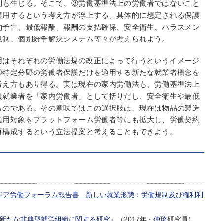
問も生じる。そこで、③労働基準法上の労働者ではないこと
適用するという考え方が浮上する。具体的に想定される保護
約予告、最低報酬、報酬の支払確保、安全衛生、ハラスメン
規制、個別紛争解決システム等々が考えられよう。
用はそれぞれの労働法規の改正によって行うというイメージ
④特定分野の労働者保護だけを適用する新たな就業者概念を
考え方もあり得る。実は現在の家内労働法も、労働基準法上
負就業者を「家内労働者」として括りだし、安全衛生や最低
ものである。その意味ではこの選択肢は、現在は物品の製造
適用対象をプラットフォーム労働者等にも拡大し、労働契約
再構成するという立法提案と考えることもできよう。
東アジア労働フォーラム報告書 新しい就業形態：労働規制及び権利利
州の新たな非典型就労組織に関する研究』
（2017年・
仲琦
研究員）