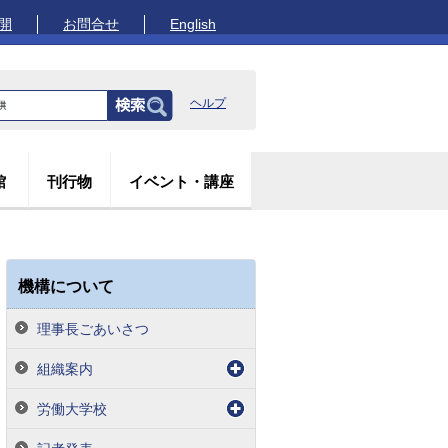
開
お問合せ
English
ヘルプ
館
刊行物
イベント・講座
機構について
理事長ごあいさつ
組織案内
労働大学校