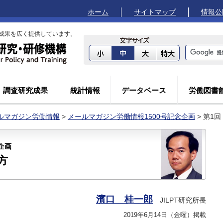
ホーム
サイトマップ
情報公
成果を広く提供しています。
調査研究成果
統計情報
データベース
労働図書
ルマガジン労働情報
>
メールマガジン労働情報1500号記念企画
> 第1回
企画
方
濱口 桂一郎
JILPT研究所長
2019年6月14日（金曜）掲載