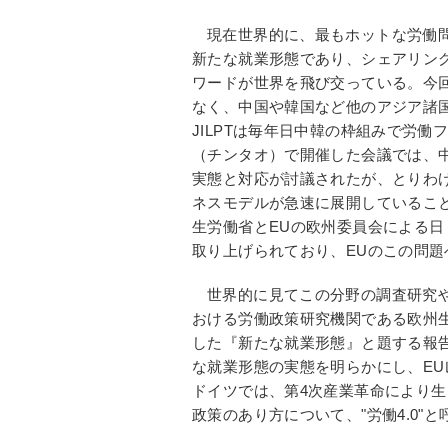
現在世界的に、最もホットな労働
新たな就業形態であり、シェアリン
ワードが世界を飛び交っている。今
なく、中国や韓国など他のアジア諸
JILPTは毎年日中韓の枠組みで労働
（チンタオ）で開催した会議では、
実態と対応が討議されたが、とりわ
ネスモデルが急速に展開しているこ
生労働省とEUの欧州委員会による日
取り上げられており、EUのこの問
世界的に見てこの分野の調査研究や
おける労働政策研究機関である欧州生
した『新たな就業形態』と題する報告
な就業形態の実態を明らかにし、E
ドイツでは、第4次産業革命により
政策のあり方について、"労働4.0"