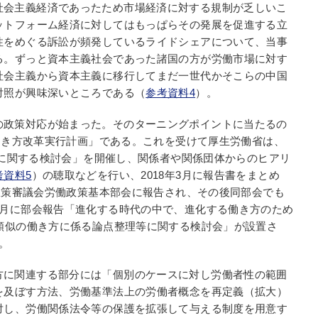
社会主義経済であったため市場経済に対する規制が乏しいこ
ットフォーム経済に対してはもっぱらその発展を促進する立
性をめぐる訴訟が頻発しているライドシェアについて、当事
る。ずっと資本主義社会であった諸国の方が労働市場に対す
社会主義から資本主義に移行してまだ一世代かそこらの中国
対照が興味深いところである（
参考資料4
）。
の政策対応が始まった。そのターニングポイントに当たるの
「働き方改革実行計画」である。これを受けて厚生労働省は、
き方に関する検討会」を開催し、関係者や関係団体からのヒアリ
考資料5
）の聴取などを行い、2018年3月に報告書をまとめ
働政策審議会労働政策基本部会に報告され、その後同部会でも
9月に部会報告「進化する時代の中で、進化する働き方のため
類似の働き方に係る論点整理等に関する検討会」が設置さ
。
方に関連する部分には「個別のケースに対し労働者性の範囲
を及ぼす方法、労働基準法上の労働者概念を再定義（拡大）
対し、労働関係法令等の保護を拡張して与える制度を用意す