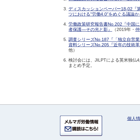
ディスカッションペーパー18-02
ツにおける"労働4.0"をめぐる議
労働政策研究報告書No.202『中
者保護―その光と影』
（2019年・
仲
調査シリーズNo.187『「独立自営
資料シリーズNo.205『近年の技
他）
検討会には、JILPTによる英米独
まとめ予定。
個人