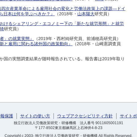
『第四次産業革命による雇用社会の変化と労働法政策上の課題―ドイ
論から日本は何を学ぶべきか？』
（2018年・
山本陽大
研究員）
国におけるシェアリング・エコノミー下の「新たな就労形態」と就労
琦
研究員）
業者」の就業実態』
（2019年・西村純研究員、前浦穂高研究員）
術革新と雇用に関わる諸外国の政策動向』
（2018年・山崎憲調査員
仏4か国の実態調査結果が随時報告されている。報告書は2019年取り
情報保護
サイトの使い方
ウェブアクセシビリティ方針
サイトポ
独立行政法人労働政策研究・研修機構 法人番号 9011605001191
〒177-8502東京都練馬区上石神井4-8-23
Copyright
c 2003- 独立行政法人労働政策研究・研修機構
All Rights Reserved.