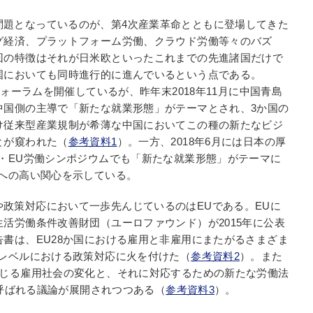
問題となっているのが、第4次産業革命とともに登場してきた
グ経済、プラットフォーム労働、クラウド労働等々のバズ
回の特徴はそれが日米欧といったこれまでの先進諸国だけで
国においても同時進行的に進んでいるという点である。
フォーラムを開催しているが、昨年末2018年11月に中国青島
中国側の主導で「新たな就業形態」がテーマとされ、3か国の
け従来型産業規制が希薄な中国においてこの種の新たなビジ
とが窺われた（
参考資料1
）。一方、2018年6月には日本の厚
・EU労働シンポジウムでも「新たな就業形態」がテーマに
題への高い関心を示している。
政策対応において一歩先んじているのはEUである。EUに
活労働条件改善財団（ユーロファウンド）が2015年に公表
書は、EU28か国における雇用と非雇用にまたがるさまざま
Uレベルにおける政策対応に火を付けた（
参考資料2
）。また
生じる雇用社会の変化と、それに対応するための新たな労働法
と呼ばれる議論が展開されつつある（
参考資料3
）。