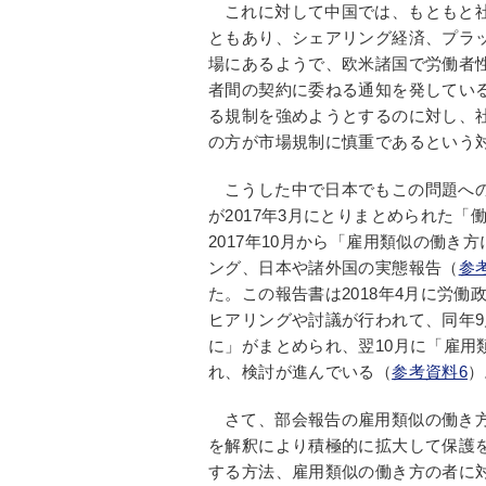
これに対して中国では、もともと
ともあり、シェアリング経済、プラ
場にあるようで、欧米諸国で労働者
者間の契約に委ねる通知を発してい
る規制を強めようとするのに対し、
の方が市場規制に慎重であるという
こうした中で日本でもこの問題へ
が2017年3月にとりまとめられた
2017年10月から「雇用類似の働
ング、日本や諸外国の実態報告（
参
た。この報告書は2018年4月に労
ヒアリングや討議が行われて、同年
に」がまとめられ、翌10月に「雇用
れ、検討が進んでいる（
参考資料6
）
さて、部会報告の雇用類似の働き
を解釈により積極的に拡大して保護
する方法、雇用類似の働き方の者に